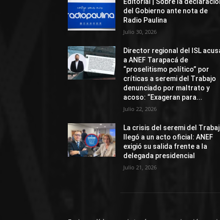
Editorial | Sobre la declaració
del Gobierno ante nota de
Radio Paulina
Julio 30, 2026
Director regional del ISL acus
a ANEF Tarapacá de
“proselitismo político” por
críticas a seremi del Trabajo
denunciado por maltrato y
acoso: “Exageran para...
Julio 22, 2026
La crisis del seremi del Traba
llegó a un acto oficial: ANEF
exigió su salida frente a la
delegada presidencial
Julio 21, 2026