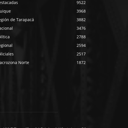
estacadas
9522
quique
3968
egión de Tarapacá
3882
acional
3476
lítica
2788
egional
2594
liciales
2517
acrozona Norte
1872