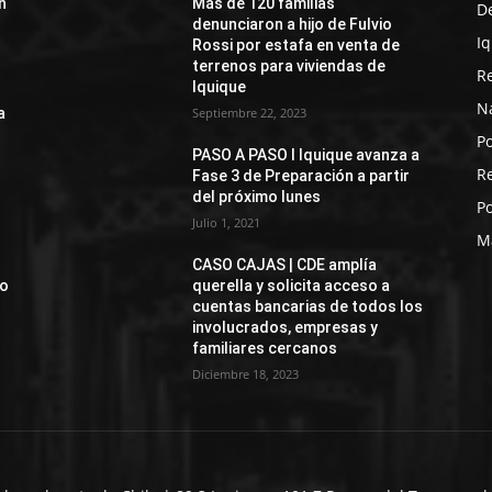
n
Más de 120 familias
D
denunciaron a hijo de Fulvio
I
Rossi por estafa en venta de
terrenos para viviendas de
R
Iquique
N
a
Septiembre 22, 2023
Po
PASO A PASO I Iquique avanza a
R
Fase 3 de Preparación a partir
del próximo lunes
Po
Julio 1, 2021
M
CASO CAJAS | CDE amplía
jo
querella y solicita acceso a
cuentas bancarias de todos los
involucrados, empresas y
familiares cercanos
Diciembre 18, 2023