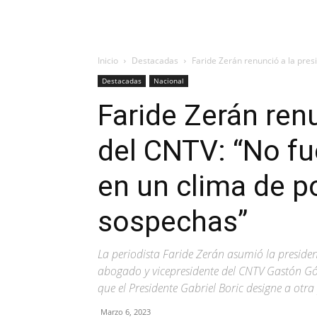
Inicio
Destacadas
Faride Zerán renunció a la presid
Destacadas
Nacional
Faride Zerán renu
del CNTV: “No fue
en un clima de po
sospechas”
La periodista Faride Zerán asumió la presidenc
abogado y vicepresidente del CNTV Gastón Gó
que el Presidente Gabriel Boric designe a otra
Marzo 6, 2023