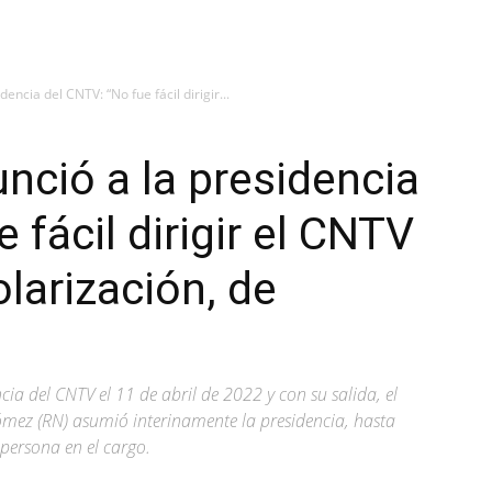
encia del CNTV: “No fue fácil dirigir...
nció a la presidencia
 fácil dirigir el CNTV
larización, de
ia del CNTV el 11 de abril de 2022 y con su salida, el
mez (RN) asumió interinamente la presidencia, hasta
 persona en el cargo.