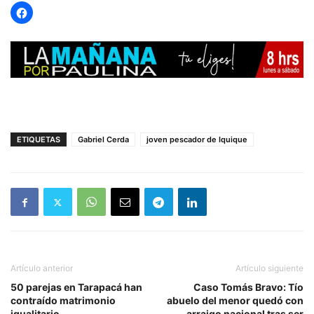
ETIQUETAS
Gabriel Cerda
joven pescador de Iquique
Artículo anterior
Artículo siguiente
50 parejas en Tarapacá han
Caso Tomás Bravo: Tío
contraído matrimonio
abuelo del menor quedó con
igualitario
arraigo nacional tras ser