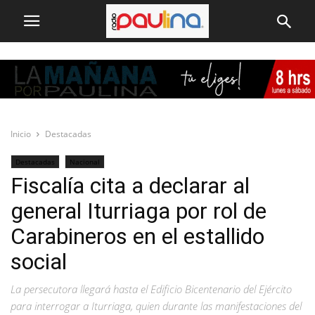
Inicio
Destacadas
Destacadas
Nacional
Fiscalía cita a declarar al
general Iturriaga por rol de
Carabineros en el estallido
social
La persecutora llegará hasta el Edificio Bicentenario del Ejército
para interrogar a Iturriaga, quien durante las manifestaciones del