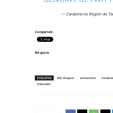
— Carabineros Región de T
Compártelo:
Me gusta:
ETIQUETAS
Alto Hospicio
armamento
Carabin
tribunales