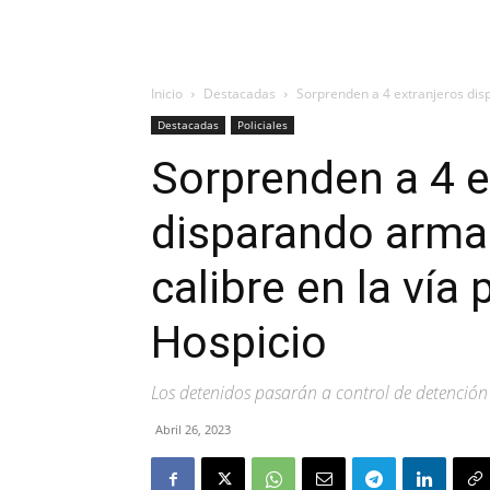
Inicio
Destacadas
Sorprenden a 4 extranjeros dis
Destacadas
Policiales
Sorprenden a 4 e
disparando arma
calibre en la vía 
Hospicio
Los detenidos pasarán a control de detención 
Abril 26, 2023