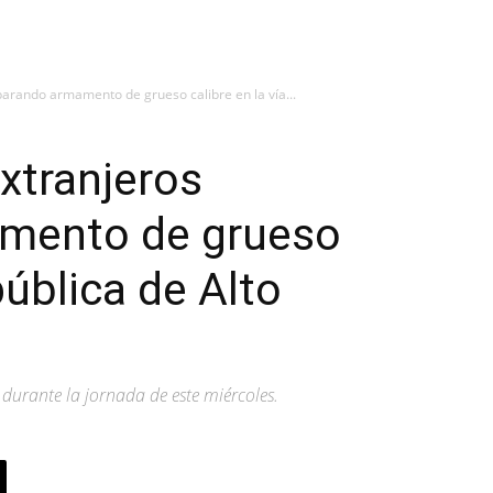
parando armamento de grueso calibre en la vía...
xtranjeros
mento de grueso
pública de Alto
durante la jornada de este miércoles.