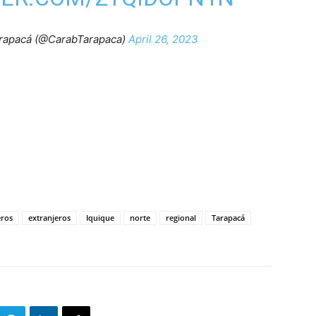
arapacá (@CarabTarapaca)
April 26, 2023
eros
extranjeros
Iquique
norte
regional
Tarapacá