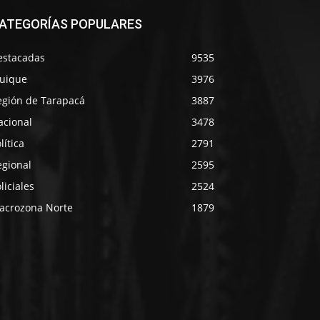
ATEGORÍAS POPULARES
estacadas
9535
quique
3976
egión de Tarapacá
3887
acional
3478
lítica
2791
egional
2595
liciales
2524
acrozona Norte
1879