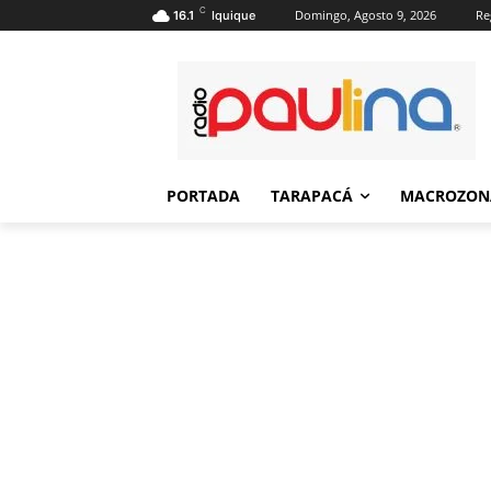
C
Domingo, Agosto 9, 2026
Re
16.1
Iquique
PORTADA
TARAPACÁ
MACROZON