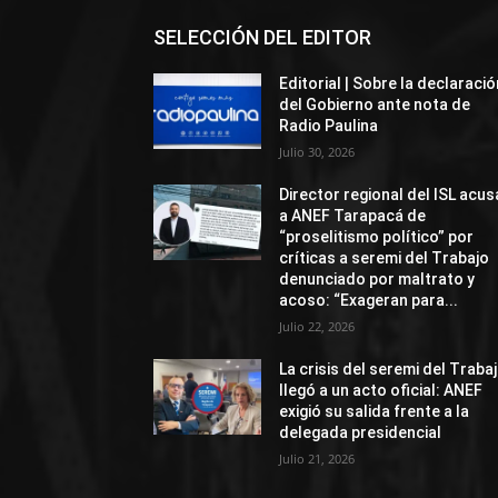
SELECCIÓN DEL EDITOR
Editorial | Sobre la declaració
del Gobierno ante nota de
Radio Paulina
Julio 30, 2026
Director regional del ISL acus
a ANEF Tarapacá de
“proselitismo político” por
críticas a seremi del Trabajo
denunciado por maltrato y
acoso: “Exageran para...
Julio 22, 2026
La crisis del seremi del Traba
llegó a un acto oficial: ANEF
exigió su salida frente a la
delegada presidencial
Julio 21, 2026