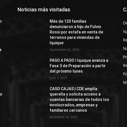
Noticias más visitadas
C
n
Más de 120 familias
D
denunciaron a hijo de Fulvio
I
Rossi por estafa en venta de
terrenos para viviendas de
R
Iquique
N
a
Septiembre 22, 2023
Po
PASO A PASO I Iquique avanza a
R
Fase 3 de Preparación a partir
del próximo lunes
Po
Julio 1, 2021
M
CASO CAJAS | CDE amplía
jo
querella y solicita acceso a
cuentas bancarias de todos los
involucrados, empresas y
familiares cercanos
Diciembre 18, 2023