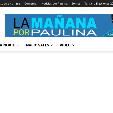
strarse / Unirse
Comercial
Noticias por Paulina
Somos
Tarifario Elecciones 2
A NORTE
NACIONALES
VIDEO