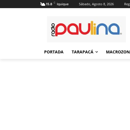
C
Sábado, Agosto 8, 2026
Regi
15.8
Iquique
PORTADA
TARAPACÁ
MACROZON