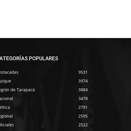
ATEGORÍAS POPULARES
estacadas
9531
quique
3974
egión de Tarapacá
3884
acional
3478
lítica
2791
egional
2595
liciales
2522