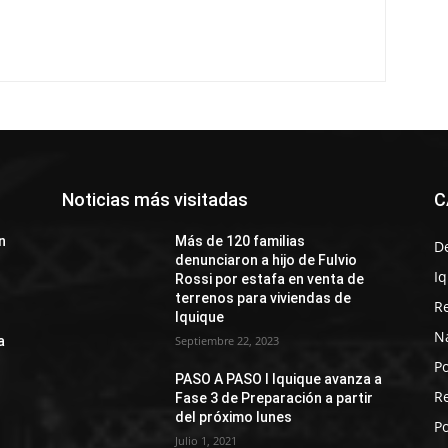
Noticias más visitadas
C
n
Más de 120 familias
D
denunciaron a hijo de Fulvio
I
Rossi por estafa en venta de
terrenos para viviendas de
R
Iquique
N
a
Septiembre 22, 2023
Po
PASO A PASO I Iquique avanza a
R
Fase 3 de Preparación a partir
del próximo lunes
Po
Julio 1, 2021