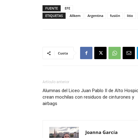
FUENTE
EFE
ETIQUETAS
Allkem
Argentina
fusión
litio
Cuota
Artículo anterior
Alumnas del Liceo Juan Pablo II de Alto Hospi
crean mochilas con residuos de cinturones y
airbags
Joanna García