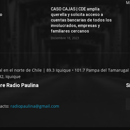
M
CASO CAJAS | CDE amplía
jo
querella y solicita acceso a
cuentas bancarias de todos los
involucrados, empresas y
familiares cercanos
Diciembre 18, 2023
al en el norte de Chile | 89.3 Iquique • 101.7 Pampa del Tamarugal 
32, Iquique
re Radio Paulina
S
acto:
radiopaulina@gmail.com