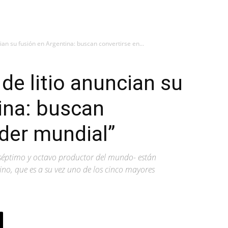
ian su fusión en Argentina: buscan convertirse en...
de litio anuncian su
ina: buscan
íder mundial”
 séptimo y octavo productor del mundo- están
ino, que es a su vez uno de los cinco mayores