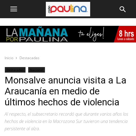
Inicio
Destacadas
Destacadas
Nacional
Monsalve anuncia visita a La
Araucanía en medio de
últimos hechos de violencia
Al respecto, el subsecretario recordó que durante varios años los
hechos de violencia en la Macrozona Sur tuvieron una tendencia
persistente al alza.