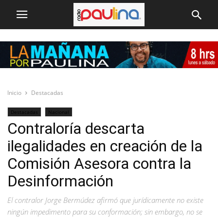
Inicio
Destacadas
Destacadas
Nacional
Contraloría descarta
ilegalidades en creación de la
Comisión Asesora contra la
Desinformación
El contralor Jorge Bermúdez afirmó que jurídicamente no existe
ningún impedimento para su conformación; sin embargo, no se