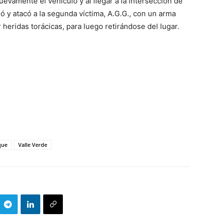
vamente el vehículo y al llegar a la intersección de
ó y atacó a la segunda víctima, A.G.G., con un arma
heridas torácicas, para luego retirándose del lugar.
que
Valle Verde