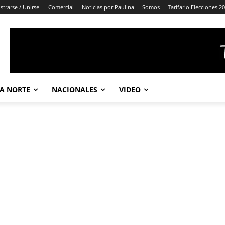
strarse / Unirse
Comercial
Noticias por Paulina
Somos
Tarifario Elecciones 2
A NORTE
NACIONALES
VIDEO