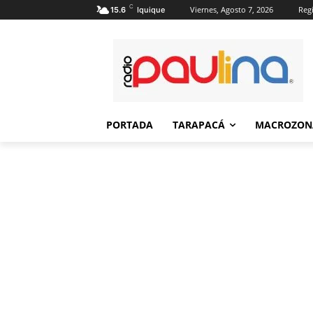
C
Viernes, Agosto 7, 2026
Regi
15.6
Iquique
PORTADA
TARAPACÁ
MACROZON