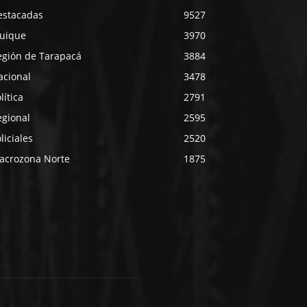
estacadas
9527
quique
3970
egión de Tarapacá
3884
acional
3478
lítica
2791
egional
2595
liciales
2520
acrozona Norte
1875