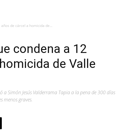
 años de cárcel a homicida de...
que condena a 12
 homicida de Valle
nó a Simón Jesús Valderrama Tapia a la pena de 300 días
es menos graves.