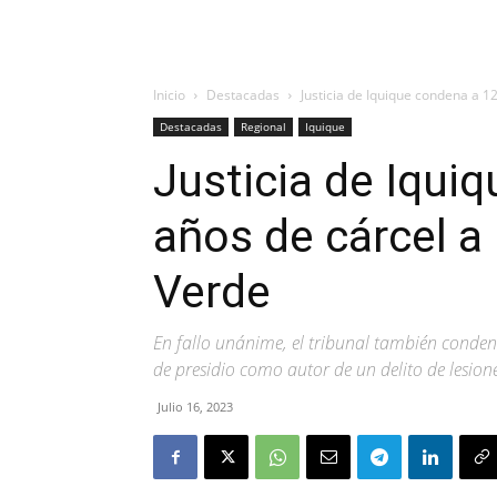
Inicio
Destacadas
Justicia de Iquique condena a 12
Destacadas
Regional
Iquique
Justicia de Iqui
años de cárcel a
Verde
En fallo unánime, el tribunal también conde
de presidio como autor de un delito de lesion
Julio 16, 2023