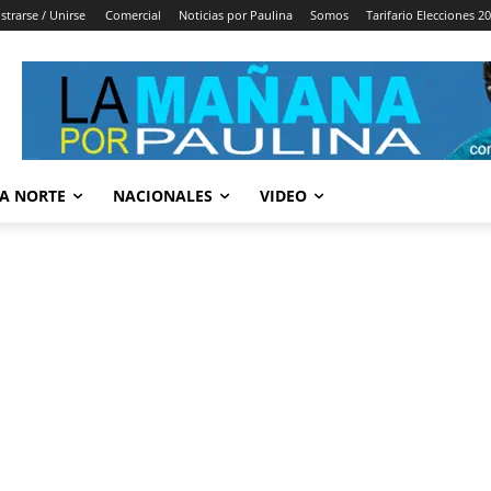
strarse / Unirse
Comercial
Noticias por Paulina
Somos
Tarifario Elecciones 2
A NORTE
NACIONALES
VIDEO