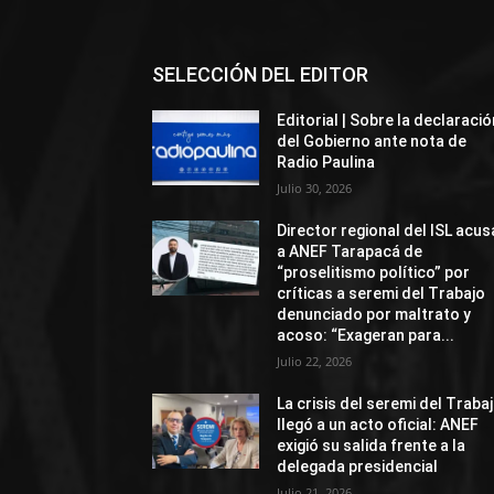
SELECCIÓN DEL EDITOR
Editorial | Sobre la declaració
del Gobierno ante nota de
Radio Paulina
Julio 30, 2026
Director regional del ISL acus
a ANEF Tarapacá de
“proselitismo político” por
críticas a seremi del Trabajo
denunciado por maltrato y
acoso: “Exageran para...
Julio 22, 2026
La crisis del seremi del Traba
llegó a un acto oficial: ANEF
exigió su salida frente a la
delegada presidencial
Julio 21, 2026