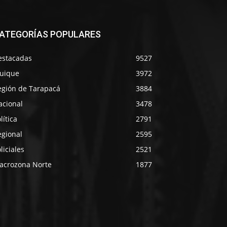
ATEGORÍAS POPULARES
estacadas
9527
quique
3972
egión de Tarapacá
3884
acional
3478
lítica
2791
egional
2595
liciales
2521
acrozona Norte
1877