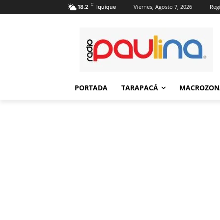
C
Viernes, Agosto 7, 2026
Regi
18.2
Iquique
PORTADA
TARAPACÁ
MACROZON