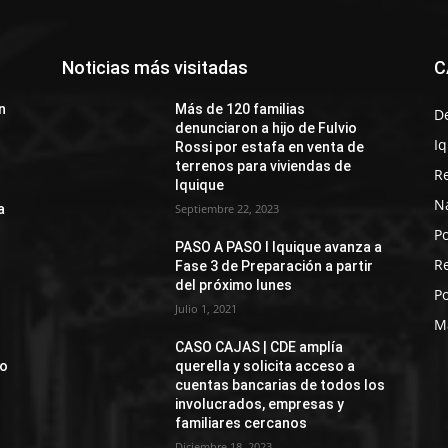
Noticias más visitadas
C
n
Más de 120 familias
D
denunciaron a hijo de Fulvio
I
Rossi por estafa en venta de
terrenos para viviendas de
R
Iquique
N
a
Septiembre 22, 2023
Po
PASO A PASO I Iquique avanza a
R
Fase 3 de Preparación a partir
del próximo lunes
Po
Julio 1, 2021
M
CASO CAJAS | CDE amplía
jo
querella y solicita acceso a
cuentas bancarias de todos los
involucrados, empresas y
familiares cercanos
Diciembre 18, 2023