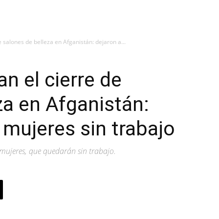
 salones de belleza en Afganistán: dejaron a...
n el cierre de
za en Afganistán:
 mujeres sin trabajo
mujeres, que quedarán sin trabajo.