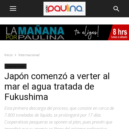
Inicio
Internacional
Internacional
Japón comenzó a verter al
mar el agua tratada de
Fukushima
Esta primera descarga del proceso, que consiste en cerca de
7.800 toneladas de líquido, se prolongará por 17 días.
Cooperativas pesqueras se oponen al plan, pues prevén que
impedirá que su gremio se libere del estigma radioactivo.