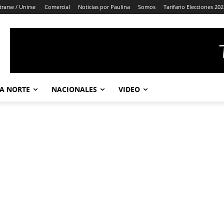
trarse / Unirse
Comercial
Noticias por Paulina
Somos
Tarifario Elecciones 202
A NORTE
NACIONALES
VIDEO