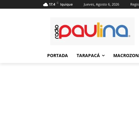
C
Jueves, Agosto 6, 2026
Regis
17.4
Iquique
PORTADA
TARAPACÁ
MACROZON