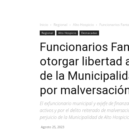
Inicio
Regional
Alto Hospicio
Funcionarios Fanta
Regional
Alto Hospicio
Destacadas
Funcionarios Fa
otorgar libertad 
de la Municipali
por malversación
El exfuncionario municipal y exjefe de finanz
activos y por el delito reiterado de malversa
perjuicio de la Municipalidad de Alto Hospicio
Agosto 25, 2023