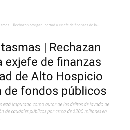
smas | Rechazan otorgar libertad a exjefe de finanzas de la...
ntasmas | Rechazan
a exjefe de finanzas
dad de Alto Hospicio
 de fondos públicos
as está imputado como autor de los delitos de lavado de
ción de caudales públicos por cerca de $200 millones en
.