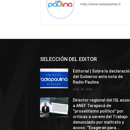
http://www.radiopaulina.cl
SELECCIÓN DEL EDITOR
Editorial | Sobre la declaració
del Gobierno ante nota de
Radio Paulina
Julio 30, 2026
Director regional del ISL acus
a ANEF Tarapacá de
“proselitismo político” por
críticas a seremi del Trabajo
denunciado por maltrato y
acoso: “Exageran para...