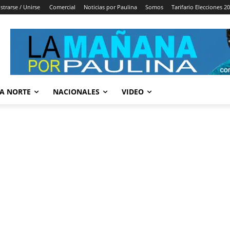
strarse / Unirse
Comercial
Noticias por Paulina
Somos
Tarifario Elecciones 2
A NORTE
NACIONALES
VIDEO