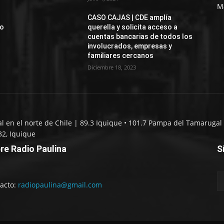
M
CASO CAJAS | CDE amplía
jo
querella y solicita acceso a
cuentas bancarias de todos los
involucrados, empresas y
familiares cercanos
Diciembre 18, 2023
al en el norte de Chile | 89.3 Iquique • 101.7 Pampa del Tamarugal 
32, Iquique
re Radio Paulina
S
acto:
radiopaulina@gmail.com