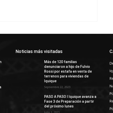
Noticias más visitadas
C
n
Más de 120 familias
D
denunciaron a hijo de Fulvio
I
Rossi por estafa en venta de
terrenos para viviendas de
R
Iquique
N
a
Septiembre 22, 2023
Po
PASO A PASO I Iquique avanza a
R
Fase 3 de Preparación a partir
del próximo lunes
Po
Julio 1, 2021