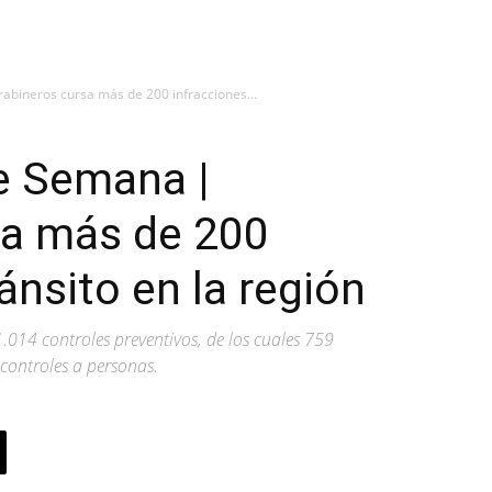
abineros cursa más de 200 infracciones...
e Semana |
sa más de 200
ránsito en la región
 1.014 controles preventivos, de los cuales 759
controles a personas.