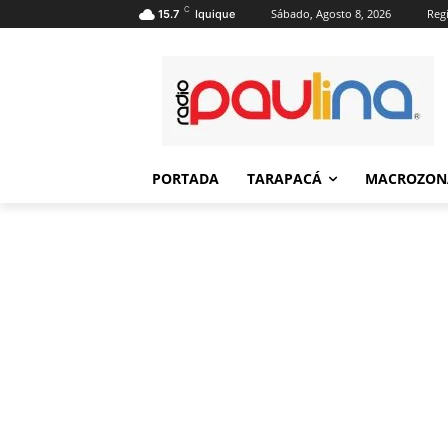
C
Sábado, Agosto 8, 2026
Regi
15.7
Iquique
PORTADA
TARAPACÁ
MACROZON