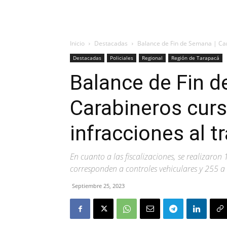
Inicio
Destacadas
Balance de Fin de Semana | Car
Destacadas
Policiales
Regional
Región de Tarapacá
Balance de Fin d
Carabineros cur
infracciones al t
En cuanto a las fiscalizaciones, se realizaron
corresponden a controles vehiculares y 255 a 
Septiembre 25, 2023