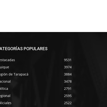
ATEGORÍAS POPULARES
estacadas
9531
quique
3974
egión de Tarapacá
3884
acional
3478
lítica
2791
egional
2595
liciales
2522