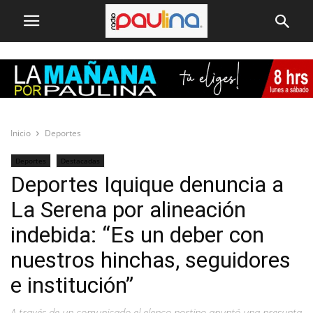
Inicio
Deportes
Deportes
Destacadas
Deportes Iquique denuncia a
La Serena por alineación
indebida: “Es un deber con
nuestros hinchas, seguidores
e institución”
A través de un comunicado el elenco nortino apuntó una presunta