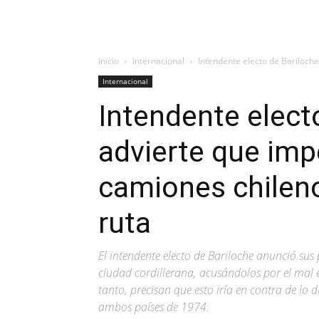
Inicio
Internacional
Intendente electo de Bariloche
Internacional
Intendente elect
advierte que imp
camiones chileno
ruta
El intendente electo de Bariloche anunció sus
ciudad cordillerana, acusándolos por el mal e
tanto, precisan que esto iría en contra de lo d
ambos países de 1974.