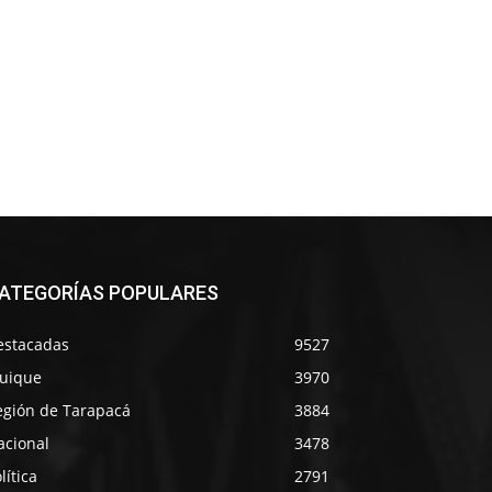
ATEGORÍAS POPULARES
estacadas
9527
quique
3970
egión de Tarapacá
3884
acional
3478
lítica
2791