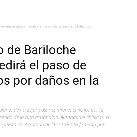
 advierte que impedirá el paso de camiones chilenos...
o de Bariloche
edirá el paso de
s por daños en la
 planes de no dejar pasar camiones chilenos por la
stado de la ruta trasandina. Autoridades chilenas, en
ispuesto en el tratado de libre tránsito firmado por