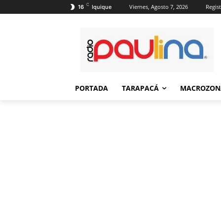
C
Viernes, Agosto 7, 2026
Regist
16
Iquique
PORTADA
TARAPACÁ
MACROZON