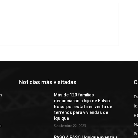
Noticias más visitadas
C
n
Más de 120 familias
D
denunciaron a hijo de Fulvio
I
Rossi por estafa en venta de
terrenos para viviendas de
R
Iquique
N
a
Septiembre 22, 2023
Po
PASO A PASO I Iquique avanza a