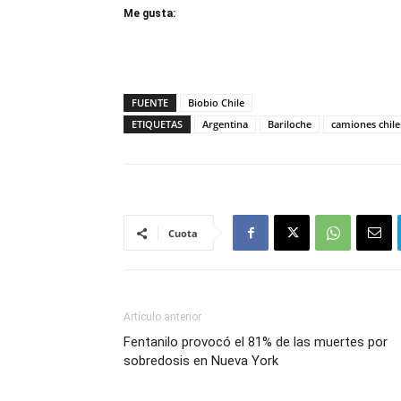
Me gusta:
FUENTE
Biobio Chile
ETIQUETAS
Argentina
Bariloche
camiones chil
Cuota
Artículo anterior
Fentanilo provocó el 81% de las muertes por
sobredosis en Nueva York