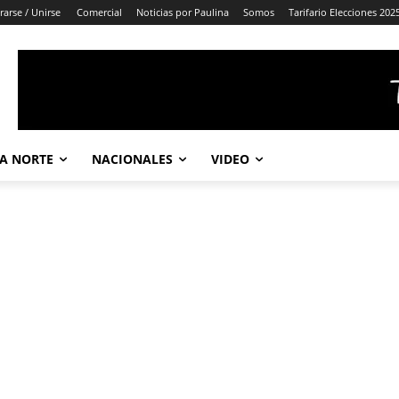
rarse / Unirse
Comercial
Noticias por Paulina
Somos
Tarifario Elecciones 202
A NORTE
NACIONALES
VIDEO