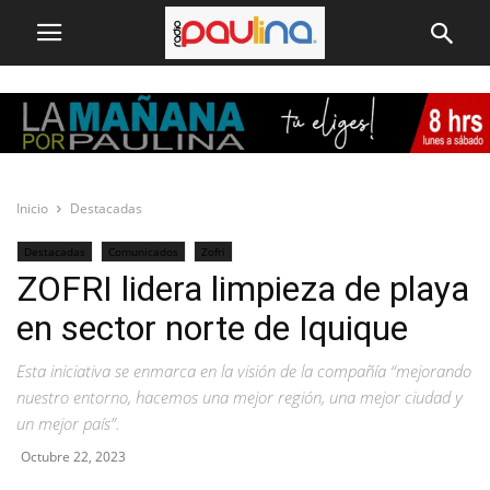
Inicio
Destacadas
Destacadas
Comunicados
Zofri
ZOFRI lidera limpieza de playa
en sector norte de Iquique
Esta iniciativa se enmarca en la visión de la compañía “mejorando
nuestro entorno, hacemos una mejor región, una mejor ciudad y
un mejor país”.
Octubre 22, 2023