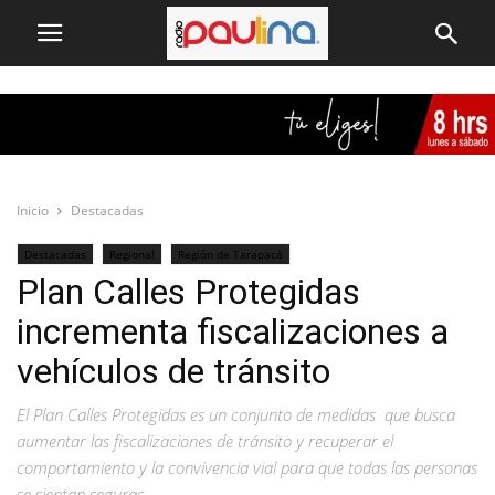
Inicio
Destacadas
Destacadas
Regional
Región de Tarapacá
Plan Calles Protegidas
incrementa fiscalizaciones a
vehículos de tránsito
El Plan Calles Protegidas es un conjunto de medidas que busca
aumentar las fiscalizaciones de tránsito y recuperar el
comportamiento y la convivencia vial para que todas las personas
se sientan seguras.