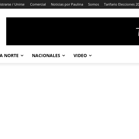
strarse / Unirse
Comercial
Noticias por Paulina
Somos
Tarifario Elecciones 2
A NORTE
NACIONALES
VIDEO