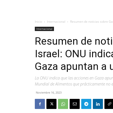
Inicio
Internacional
Resumen de noticias sobre Gaz
Internacional
Resumen de noti
Israel: ONU indi
Gaza apuntan a 
La ONU indica que las acciones en Gaza apun
Mundial de Alimentos que prácticamente no ex
Noviembre 16, 2023