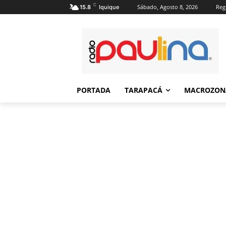
C
Sábado, Agosto 8, 2026
Regi
15.8
Iquique
PORTADA
TARAPACÁ
MACROZON