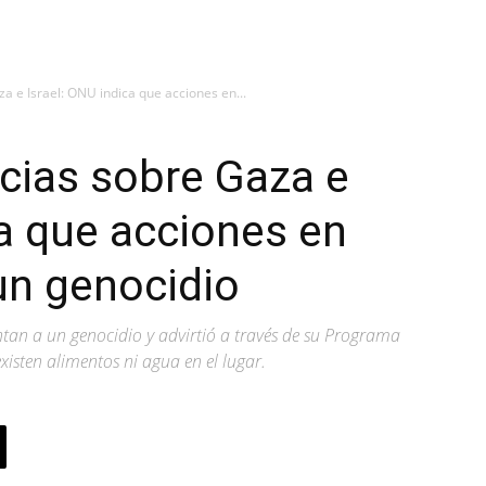
a e Israel: ONU indica que acciones en...
cias sobre Gaza e
ca que acciones en
un genocidio
tan a un genocidio y advirtió a través de su Programa
isten alimentos ni agua en el lugar.