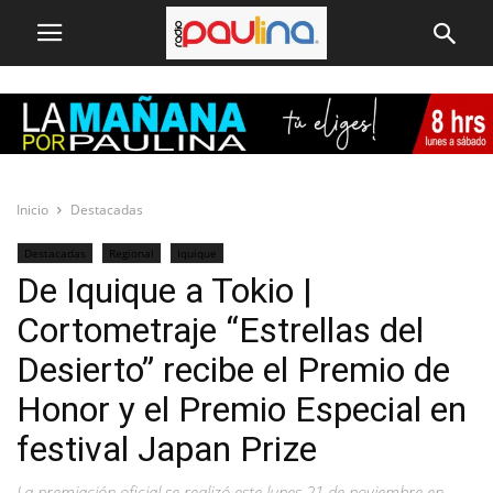
Inicio
Destacadas
Destacadas
Regional
Iquique
De Iquique a Tokio |
Cortometraje “Estrellas del
Desierto” recibe el Premio de
Honor y el Premio Especial en
festival Japan Prize
La premiación oficial se realizó este lunes 21 de noviembre en