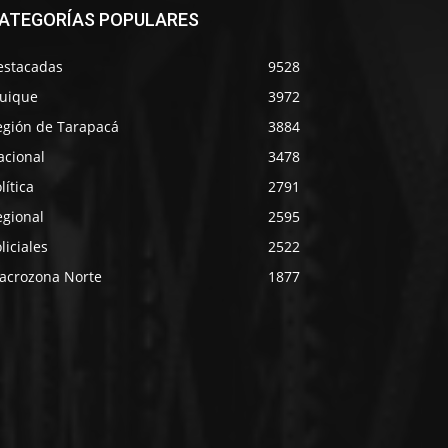
ATEGORÍAS POPULARES
estacadas
9528
quique
3972
egión de Tarapacá
3884
acional
3478
lítica
2791
egional
2595
liciales
2522
acrozona Norte
1877