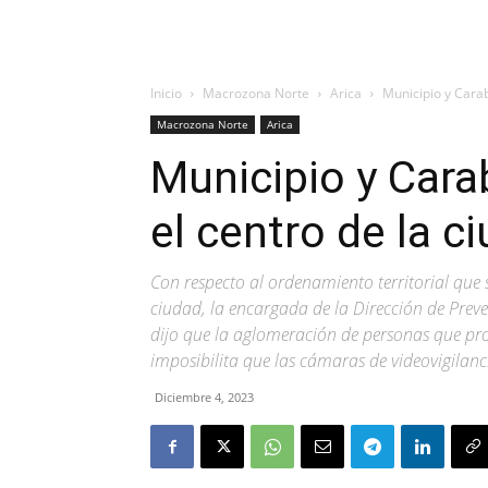
Inicio
Macrozona Norte
Arica
Municipio y Carab
Macrozona Norte
Arica
Municipio y Cara
el centro de la c
Con respecto al ordenamiento territorial que s
ciudad, la encargada de la Dirección de Prev
dijo que la aglomeración de personas que pr
imposibilita que las cámaras de videovigilan
Diciembre 4, 2023