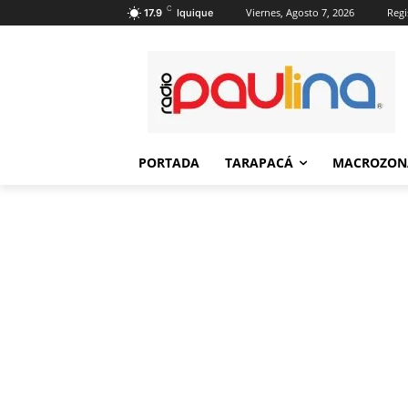
C
Viernes, Agosto 7, 2026
Regi
17.9
Iquique
PORTADA
TARAPACÁ
MACROZON