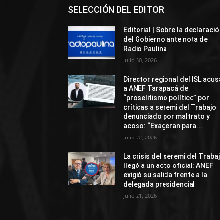
SELECCIÓN DEL EDITOR
Editorial | Sobre la declaració
del Gobierno ante nota de
Radio Paulina
Julio 30, 2026
Director regional del ISL acus
a ANEF Tarapacá de
“proselitismo político” por
críticas a seremi del Trabajo
denunciado por maltrato y
acoso: “Exageran para...
Julio 22, 2026
La crisis del seremi del Traba
llegó a un acto oficial: ANEF
exigió su salida frente a la
delegada presidencial
Julio 21, 2026