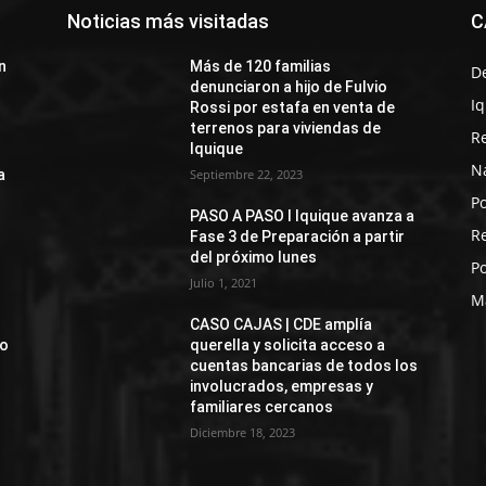
Noticias más visitadas
C
n
Más de 120 familias
D
denunciaron a hijo de Fulvio
I
Rossi por estafa en venta de
terrenos para viviendas de
R
Iquique
N
a
Septiembre 22, 2023
Po
PASO A PASO I Iquique avanza a
R
Fase 3 de Preparación a partir
del próximo lunes
Po
Julio 1, 2021
M
CASO CAJAS | CDE amplía
jo
querella y solicita acceso a
cuentas bancarias de todos los
involucrados, empresas y
familiares cercanos
Diciembre 18, 2023