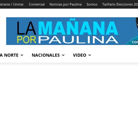
strarse / Unirse
Comercial
Noticias por Paulina
Somos
Tarifario Elecciones 20
A NORTE
NACIONALES
VIDEO