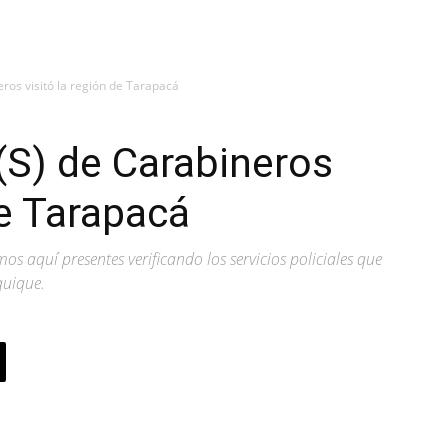
eros visitó la región de Tarapacá
 (S) de Carabineros
de Tarapacá
os aquí presentes verificando los servicios policiales que
quique.