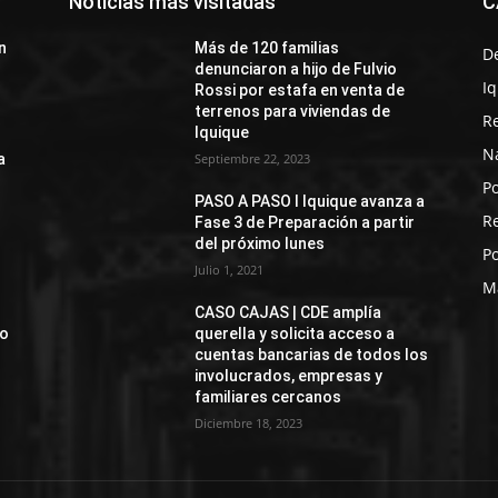
Noticias más visitadas
C
n
Más de 120 familias
D
denunciaron a hijo de Fulvio
I
Rossi por estafa en venta de
terrenos para viviendas de
R
Iquique
N
a
Septiembre 22, 2023
Po
PASO A PASO I Iquique avanza a
R
Fase 3 de Preparación a partir
del próximo lunes
Po
Julio 1, 2021
M
CASO CAJAS | CDE amplía
jo
querella y solicita acceso a
cuentas bancarias de todos los
involucrados, empresas y
familiares cercanos
Diciembre 18, 2023