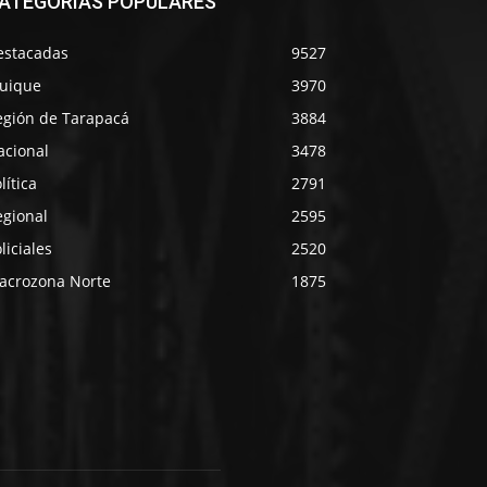
ATEGORÍAS POPULARES
estacadas
9527
quique
3970
egión de Tarapacá
3884
acional
3478
lítica
2791
egional
2595
liciales
2520
acrozona Norte
1875