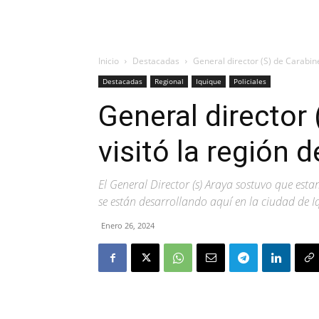
Inicio
Destacadas
General director (S) de Carabin
Destacadas
Regional
Iquique
Policiales
General director
visitó la región 
El General Director (s) Araya sostuvo que estam
se están desarrollando aquí en la ciudad de I
Enero 26, 2024