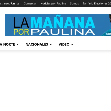
strarse / Unirse
Comercial
Noticias por Paulina
Somos
Tarifario Elecciones 2
A NORTE
NACIONALES
VIDEO