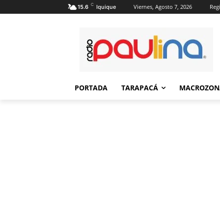
C
Viernes, Agosto 7, 2026
Regi
15.6
Iquique
PORTADA
TARAPACÁ
MACROZON