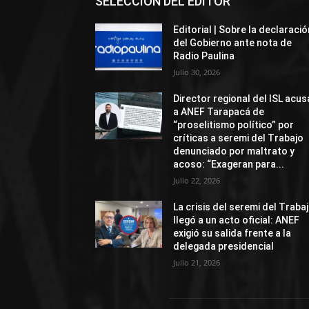
SELECCIÓN DEL EDITOR
Editorial | Sobre la declaració
del Gobierno ante nota de
Radio Paulina
Julio 30, 2026
Director regional del ISL acus
a ANEF Tarapacá de
“proselitismo político” por
críticas a seremi del Trabajo
denunciado por maltrato y
acoso: “Exageran para...
Julio 22, 2026
La crisis del seremi del Traba
llegó a un acto oficial: ANEF
exigió su salida frente a la
delegada presidencial
Julio 21, 2026