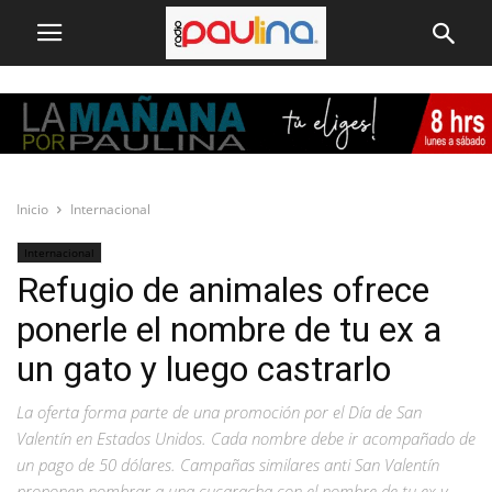
Inicio
Internacional
Internacional
Refugio de animales ofrece
ponerle el nombre de tu ex a
un gato y luego castrarlo
La oferta forma parte de una promoción por el Día de San
Valentín en Estados Unidos. Cada nombre debe ir acompañado de
un pago de 50 dólares. Campañas similares anti San Valentín
proponen nombrar a una cucaracha con el nombre de tu ex y