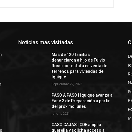
Noticias más visitadas
C
n
Más de 120 familias
D
denunciaron a hijo de Fulvio
I
Rossi por estafa en venta de
terrenos para viviendas de
R
Iquique
N
a
Septiembre 22, 2023
Po
PASO A PASO I Iquique avanza a
R
Fase 3 de Preparación a partir
del próximo lunes
Po
Julio 1, 2021
M
CASO CAJAS | CDE amplía
jo
querella y solicita acceso a