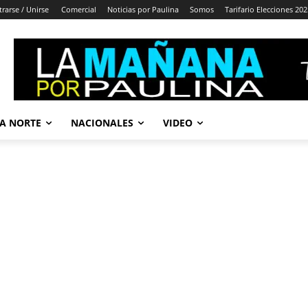
trarse / Unirse
Comercial
Noticias por Paulina
Somos
Tarifario Elecciones 202
A NORTE
NACIONALES
VIDEO