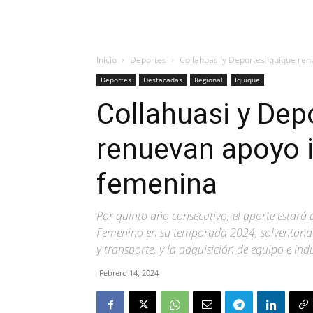
Inicio
Deportes
Collahuasi y Deportes Iquique ren
Deportes
Destacadas
Regional
Iquique
Collahuasi y Dep
renuevan apoyo i
femenina
Por quinto año consecutivo, el aporte estará
Femenino en su temporada 2024, solventando u
y transporte, y la adquisición de equipo e in
Febrero 14, 2024