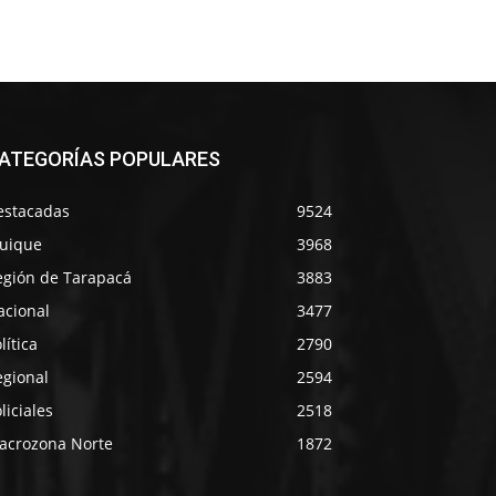
ATEGORÍAS POPULARES
estacadas
9524
quique
3968
egión de Tarapacá
3883
acional
3477
lítica
2790
egional
2594
liciales
2518
acrozona Norte
1872