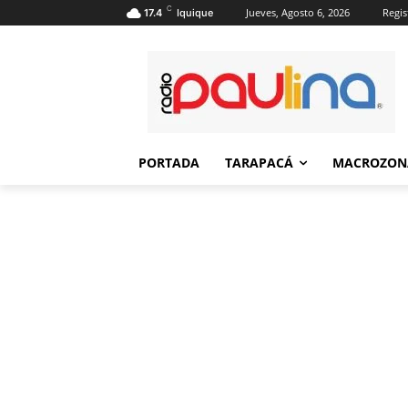
C
Jueves, Agosto 6, 2026
Regis
17.4
Iquique
PORTADA
TARAPACÁ
MACROZON