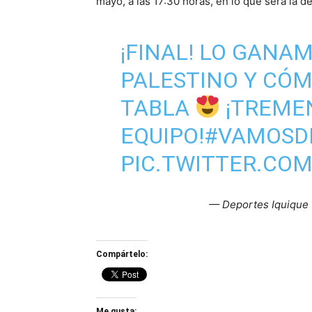
mayo, a las 17:30 horas, en lo que será la
¡FINAL! LO GANA
PALESTINO Y CÓ
TABLA
¡TREME
EQUIPO!
#VAMOSD
PIC.TWITTER.CO
— Deportes Iquique
Compártelo:
Me gusta: