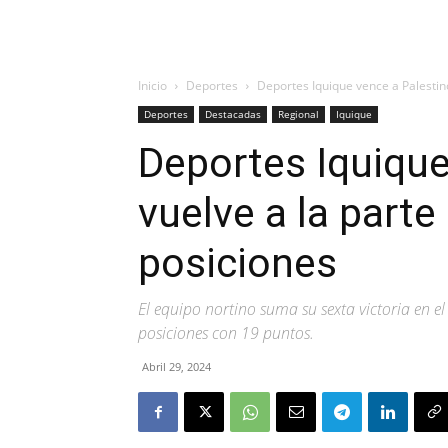
Inicio
Deportes
Deportes Iquique vence a Palestino 
Deportes
Destacadas
Regional
Iquique
Deportes Iquique
vuelve a la parte 
posiciones
El equipo nortino suma su sexta victoria en el
posiciones con 19 puntos.
Abril 29, 2024