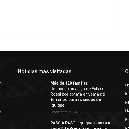
Noticias más visitadas
C
n
Más de 120 familias
D
denunciaron a hijo de Fulvio
I
Rossi por estafa en venta de
terrenos para viviendas de
R
Iquique
N
a
Septiembre 22, 2023
Po
PASO A PASO I Iquique avanza a
R
Fase 3 de Preparación a partir