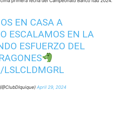
 décima primera fecha del Campeonato Banco Itaú 2024.
MOS EN CASA A
MO ESCALAMOS EN LA
NDO ESFUERZO DEL
RAGONES
M/LSLCLDMGRL
 (@ClubDIquique)
April 29, 2024