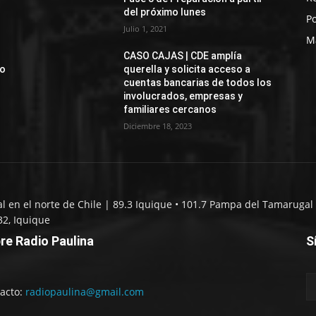
del próximo lunes
Po
Julio 1, 2021
M
CASO CAJAS | CDE amplía
jo
querella y solicita acceso a
cuentas bancarias de todos los
involucrados, empresas y
familiares cercanos
Diciembre 18, 2023
al en el norte de Chile | 89.3 Iquique • 101.7 Pampa del Tamarugal 
32, Iquique
re Radio Paulina
S
acto:
radiopaulina@gmail.com