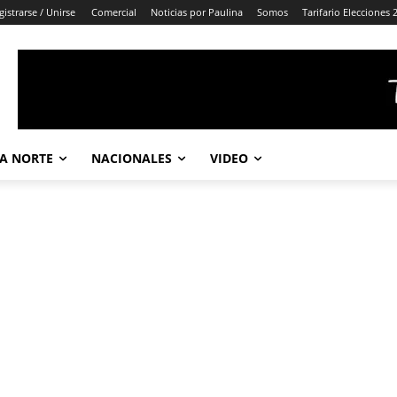
gistrarse / Unirse
Comercial
Noticias por Paulina
Somos
Tarifario Elecciones 
A NORTE
NACIONALES
VIDEO