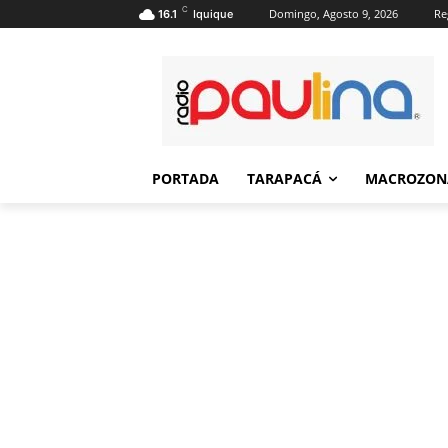
C
Domingo, Agosto 9, 2026
Re
16.1
Iquique
PORTADA
TARAPACÁ
MACROZON