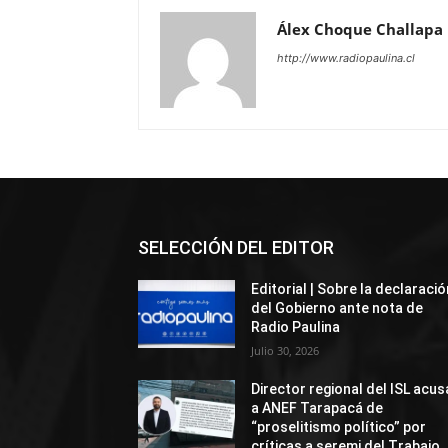
Álex Choque Challapa
http://www.radiopaulina.cl
SELECCIÓN DEL EDITOR
Editorial | Sobre la declaració
del Gobierno ante nota de
Radio Paulina
Julio 30, 2026
Director regional del ISL acus
a ANEF Tarapacá de
“proselitismo político” por
críticas a seremi del Trabajo