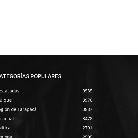
ATEGORÍAS POPULARES
estacadas
9535
quique
3976
egión de Tarapacá
3887
acional
3478
lítica
2791
egional
2595