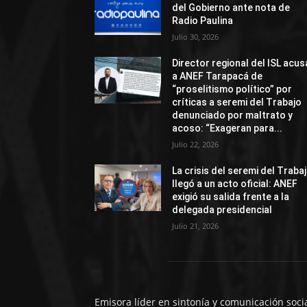
del Gobierno ante nota de
Radio Paulina
Julio 30, 2026
Director regional del ISL acus
a ANEF Tarapacá de
“proselitismo político” por
críticas a seremi del Trabajo
denunciado por maltrato y
acoso: “Exageran para...
Julio 22, 2026
La crisis del seremi del Traba
llegó a un acto oficial: ANEF
exigió su salida frente a la
delegada presidencial
Julio 21, 2026
Emisora líder en sintonía y comunicación soci