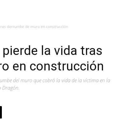
a tras derrumbe de muro en construcción
pierde la vida tras
o en construcción
rumbe del muro que cobró la vida de la víctima en la
o Dragón.