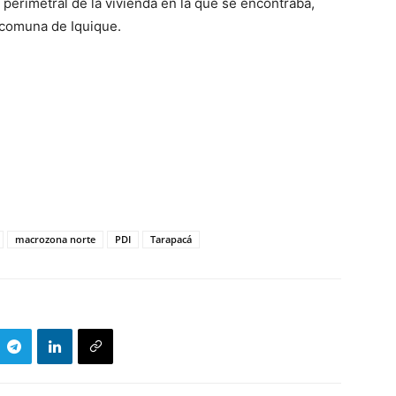
perimetral de la vivienda en la que se encontraba,
a comuna de Iquique.
macrozona norte
PDI
Tarapacá