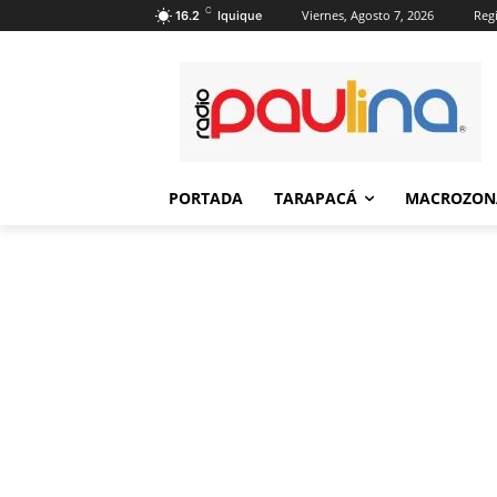
C
Viernes, Agosto 7, 2026
Regi
16.2
Iquique
PORTADA
TARAPACÁ
MACROZON