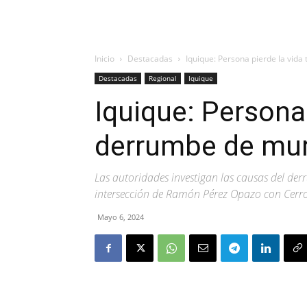
Inicio
Destacadas
Iquique: Persona pierde la vid
Destacadas
Regional
Iquique
Iquique: Persona 
derrumbe de mur
Las autoridades investigan las causas del der
intersección de Ramón Pérez Opazo con Cerr
Mayo 6, 2024