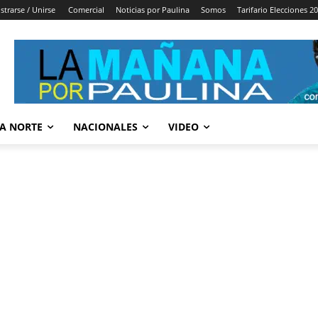
strarse / Unirse
Comercial
Noticias por Paulina
Somos
Tarifario Elecciones 2
A NORTE
NACIONALES
VIDEO