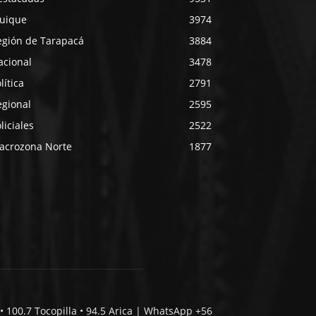
quique
3974
egión de Tarapacá
3884
acional
3478
lítica
2791
egional
2595
liciales
2522
acrozona Norte
1877
• 100.7 Tocopilla • 94.5 Arica | WhatsApp +56