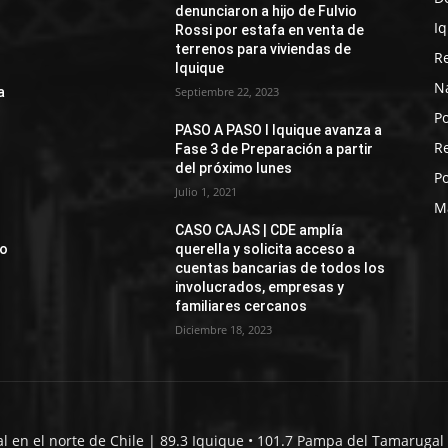
denunciaron a hijo de Fulvio
I
Rossi por estafa en venta de
terrenos para viviendas de
R
Iquique
N
a
Septiembre 22, 2023
Po
PASO A PASO I Iquique avanza a
R
Fase 3 de Preparación a partir
del próximo lunes
Po
Julio 1, 2021
M
CASO CAJAS | CDE amplía
jo
querella y solicita acceso a
cuentas bancarias de todos los
involucrados, empresas y
familiares cercanos
Diciembre 18, 2023
al en el norte de Chile | 89.3 Iquique • 101.7 Pampa del Tamarugal 