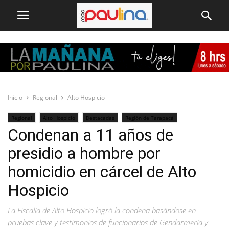
Inicio
Regional
Alto Hospicio
Regional
Alto Hospicio
Destacadas
Región de Tarapacá
Condenan a 11 años de
presidio a hombre por
homicidio en cárcel de Alto
Hospicio
La Fiscalía de Alto Hospicio logró la condena basándose en
pruebas clave y testimonios de funcionarios de Gendarmería y