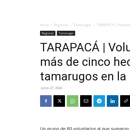
Inicio
Regional
Tamarugal
TARAPACÁ | Voluntar
Regional
Tamarugal
TARAPACÁ | Volu
más de cinco he
tamarugos en l
Junio 27, 2024
Un grupo de 60 voluntarios al que sumaron 