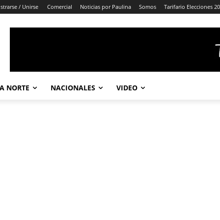
strarse / Unirse
Comercial
Noticias por Paulina
Somos
Tarifario Elecciones 2
A NORTE
NACIONALES
VIDEO