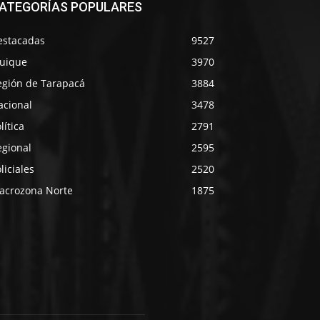
ATEGORÍAS POPULARES
estacadas
9527
quique
3970
egión de Tarapacá
3884
acional
3478
lítica
2791
egional
2595
liciales
2520
acrozona Norte
1875