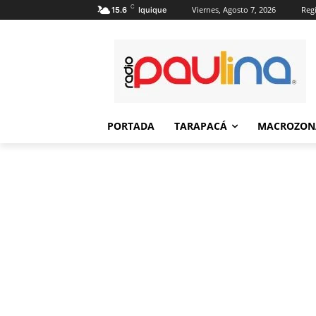
C
Viernes, Agosto 7, 2026
Regi
15.6
Iquique
PORTADA
TARAPACÁ
MACROZON