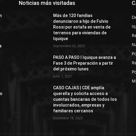
Noticias más visitadas
C
n
Más de 120 familias
D
denunciaron a hijo de Fulvio
I
Rossi por estafa en venta de
terrenos para viviendas de
R
Iquique
N
a
Septiembre 22, 2023
Po
PASO A PASO I Iquique avanza a
R
Fase 3 de Preparación a partir
del próximo lunes
Po
Julio 1, 2021
M
CASO CAJAS | CDE amplía
jo
querella y solicita acceso a
cuentas bancarias de todos los
involucrados, empresas y
familiares cercanos
Diciembre 18, 2023