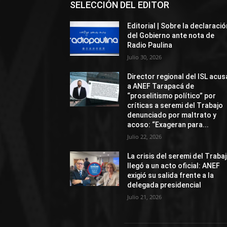
SELECCIÓN DEL EDITOR
Editorial | Sobre la declaració
del Gobierno ante nota de
Radio Paulina
Julio 30, 2026
Director regional del ISL acus
a ANEF Tarapacá de
“proselitismo político” por
críticas a seremi del Trabajo
denunciado por maltrato y
acoso: “Exageran para...
Julio 22, 2026
La crisis del seremi del Traba
llegó a un acto oficial: ANEF
exigió su salida frente a la
delegada presidencial
Julio 21, 2026