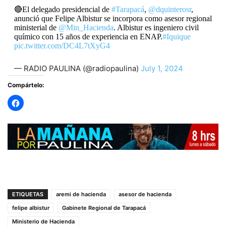
🔴El delegado presidencial de
#Tarapacá
,
@dquinterosr
,
anunció que Felipe Albistur se incorpora como asesor regional
ministerial de
@Min_Hacienda
. Albistur es ingeniero civil
químico con 15 años de experiencia en ENAP.
#Iquique
pic.twitter.com/DC4L7tXyG4
— RADIO PAULINA (@radiopaulina)
July 1, 2024
Compártelo:
ETIQUETAS
aremi de hacienda
asesor de hacienda
felipe albistur
Gabinete Regional de Tarapacá
Ministerio de Hacienda