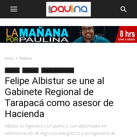
Inicio
Política
Política
Regional
Región de Tarapacá
Felipe Albistur se une al
Gabinete Regional de
Tarapacá como asesor de
Hacienda
Albistur es ingeniero civil químico, con diplomados en
administración de negocios energéticos y en ingeniería de