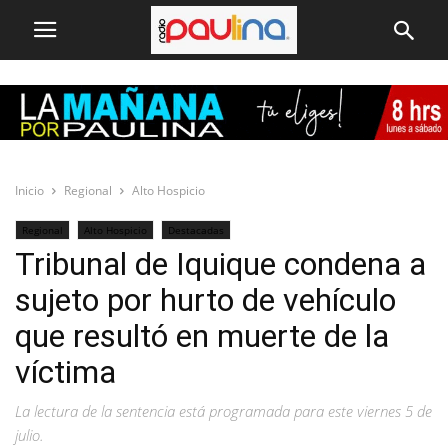
Inicio
Regional
Alto Hospicio
Regional
Alto Hospicio
Destacadas
Tribunal de Iquique condena a
sujeto por hurto de vehículo
que resultó en muerte de la
víctima
La lectura de la sentencia está programada para este viernes 5 de
julio.