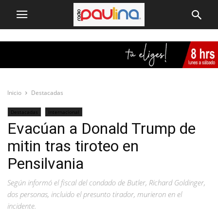
Inicio
Destacadas
Destacadas
Internacional
Evacúan a Donald Trump de
mitin tras tiroteo en
Pensilvania
Según informó el fiscal del condado de Butler, Richard Goldinger,
dos personas, incluido el presunto tirador, murieron en el
incidente.