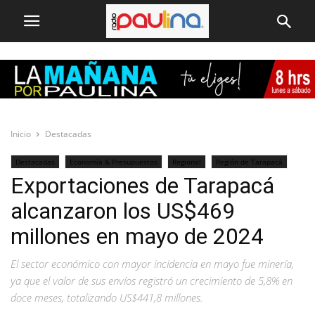
Inicio
Destacadas
Destacadas
Economía & Presupuestos
Regional
Región de Tarapacá
Exportaciones de Tarapacá
alcanzaron los US$469
millones en mayo de 2024
El sector económico con mayor incidencia en mayo fue minería,
ya que el valor de sus envíos registró un crecimiento de 5,8% en
doce meses, totalizando US$441,8 millones.