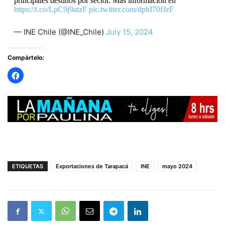
principales destinos por sector. Más información en
https://t.co/LpC9j9atzF
pic.twitter.com/dphI70fJzF
— INE Chile (@INE_Chile)
July 15, 2024
Compártelo:
ETIQUETAS
Exportaciones de Tarapacá
INE
mayo 2024