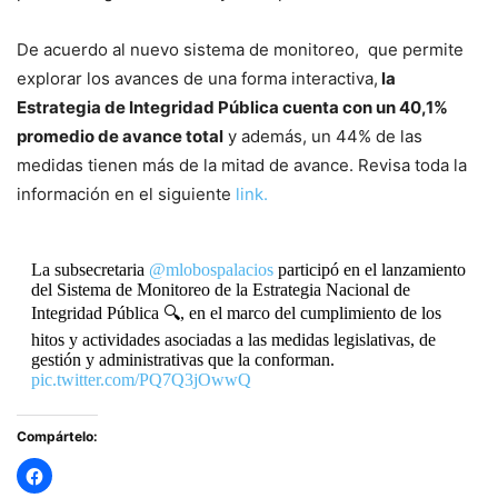
De acuerdo al nuevo sistema de monitoreo, que permite
explorar los avances de una forma interactiva,
la
Estrategia de Integridad Pública cuenta con un 40,1%
promedio de avance total
y además, un 44% de las
medidas tienen más de la mitad de avance. Revisa toda la
información en el siguiente
link.
La subsecretaria
@mlobospalacios
participó en el lanzamiento
del Sistema de Monitoreo de la Estrategia Nacional de
Integridad Pública 🔍, en el marco del cumplimiento de los
hitos y actividades asociadas a las medidas legislativas, de
gestión y administrativas que la conforman.
pic.twitter.com/PQ7Q3jOwwQ
— Ministerio Secretaría General de la Presidencia
Compártelo:
(@Segpres)
July 18, 2024