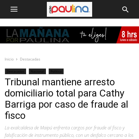
Inicio
Destacadas
Destacadas
Nacional
Política
Tribunal mantiene arresto
domiciliario total para Cathy
Barriga por caso de fraude al
fisco
La exalcaldesa de Maipú enfrenta cargos por fraude al fisco y
falsificación de instrumento público, con un desfalco cercano a los