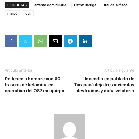
ETIQUETAS
arresto domiciliario
Cathy Barriga
fraude al fisco
maipú
udi
Artículo anterior
Artículo siguiente
Detienen a hombre con 80
Incendio en poblado de
frascos de ketamina en
Tarapacá deja tres viviendas
operativo del OS7 en Iquique
destruidas y daña velatorio