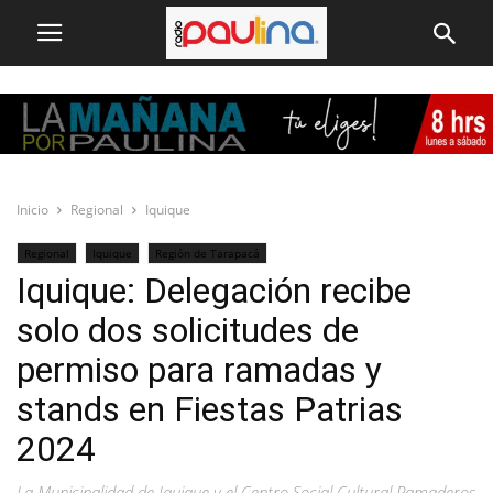
Inicio
Regional
Iquique
Regional
Iquique
Región de Tarapacá
Iquique: Delegación recibe
solo dos solicitudes de
permiso para ramadas y
stands en Fiestas Patrias
2024
La Municipalidad de Iquique y el Centro Social Cultural Ramaderos