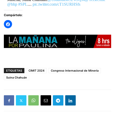
@bhp
#SPL
…
pic.twitter.com/cT1SURHSfs
Compártelo:
— Industriales Iquique (@aiigremio)
August 28, 2024
ETIQUETAS
CIMIT 2024
Congreso Internacional de Minería
Suina Chahuán