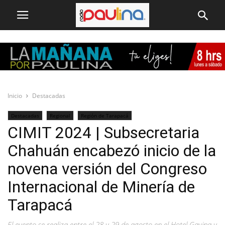
Inicio
Destacadas
Destacadas
Regional
Región de Tarapacá
CIMIT 2024 | Subsecretaria
Chahuán encabezó inicio de la
novena versión del Congreso
Internacional de Minería de
Tarapacá
El evento se realiza entre el 28 y 29 de agosto en el Hotel Gavina y