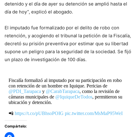
detenido y el día de ayer su detención se amplió hasta el
día de hoy”, explicó el abogado.
El imputado fue formalizado por el delito de robo con
retención, y acogiendo el tribunal la petición de la Fiscalía,
decretó su prisión preventiva por estimar que su libertad
supone un peligro para la seguridad de la sociedad. Se fijó
un plazo de investigación de 100 días.
Fiscalía formalizó al imputado por su participación en robo
con retención de un hombre en Iquique. Pericias de
@PDI_Tarapaca
y
@CarabTarapaca
, como la revisión de
cámaras municipales de
@IquiqueDeTodos
, permitieron su
ubicación y detención.
📲
https://t.co/pUBhsoPOIG
pic.twitter.com/MsMaP95WeI
Compártelo:
— Fiscalía Tarapacá (@FiscaliaIRegion)
September 2,
2024