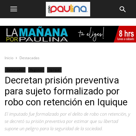
Inicio
Destacadas
Destacadas
Regional
Iquique
Decretan prisión preventiva
para sujeto formalizado por
robo con retención en Iquique
El imputado fue formalizado por el delito de robo con retención, y
se decretó su prisión preventiva por estimar que su libertad
supone un peligro para la seguridad de la sociedad.