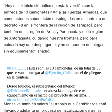
“Hoy día el inicio simbólico de esta inversión son la
entrega de 10 camionetas 4×4 a las Fuerzas Armadas, que
como ustedes saben están desplegadas en el contexto del
decreto 78 en la frontera de la región de Tarapacá, pero
también de la región de Arica y Parinacota y de la región
de Antofagasta, cuidando nuestra frontera, pero para
cuidarla hay que desplegarse, y no se pueden desplegar
sin equipamiento”, añadió.
#IQUIQUE
| Estas son las 10 camionetas, de un total de 33,
que se van a entregar al
@Ejercito_Chile
para el despliegue
en la frontera.
Desde Iquique, el subsecretario del Interior,
@DrManuelMonsalv
, encabeza la entrega de este
equipamiento en el marco del proyecto de Sistema…
pic.twitter.com/M8knPoA4GJ
Monsalve también valoró “el trabajo que Carabineros está
llevando adelante un proceso de fiscalización de armas
— RADIO PAULINA (@radiopaulina)
September 6, 2024