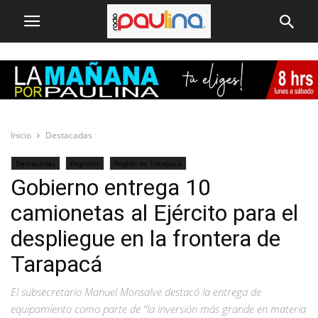
Inicio
Destacadas
Destacadas
Regional
Región de Tarapacá
Gobierno entrega 10
camionetas al Ejército para el
despliegue en la frontera de
Tarapacá
El subsecretario Manuel Monsalve destacó la entrega de
equipamiento como parte de “la inversión más grande en materia