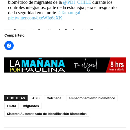
biométrico de migrantes de la
@PDI_CHILE
durante los
controles integrados, parte de la estrategia para el resguardo
de la seguridad en el norte.
#Tamarugal
pic.twitter.com/dxeWIg6aXK
— Delegación Presidencial Regional de Tarapacá
Compártelo:
(@DPRTarapaca)
September 6, 2024
ETIQUETAS
ABIS
Colchane
empadronamiento biométrico
Huara
migrantes
Sistema Automatizado de Identificación Biométrica