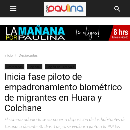
Inicio
Destacadas
Destacadas
Regional
Región de Tarapacá
Inicia fase piloto de
empadronamiento biométrico
de migrantes en Huara y
Colchane
El sistema adquirido se va poner a disposición de los habitantes de
Tarapacá durante 30 días. Luego, se evaluará junto a la PDI los