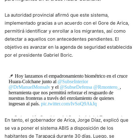
La autoridad provincial afirmó que este sistema,
implementado gracias a un acuerdo con el Gore de Arica,
permitirá identificar y enrollar a los migrantes, así como
detectar a aquellos con antecedentes pendientes. El
objetivo es avanzar en la agenda de seguridad establecida
por el presidente Gabriel Boric.
📌 Hoy lanzamos el empadronamiento biométrico en el cruce
Huara-Colchane junto al
@SubseInterior
@DrManuelMonsalv
y el
@SubseDefensa
@Rmontero_
,
herramienta que nos permitirá reforzar el resguardo de
nuestras fronteras a través del enrolamiento de quienes
ingresan al país.
pic.twitter.com/IvSoQ9AkJq
— Delegación Presidencial Provincial del Tamarugal
En tanto, el gobernador de Arica, Jorge Díaz, explicó que
(@DPPTamarugal)
September 6, 2024
se va a poner el sistema ABIS a disposición de los
habitantes de Tarapacá durante 30 días. Luego, se