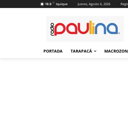
C
Jueves, Agosto 6, 2026
Regis
18.9
Iquique
PORTADA
TARAPACÁ
MACROZON