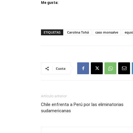
Me gusta:
ETIQUETAS
Carolina Tohá
caso monsalve
equi
Cuota
Artículo anterior
Chile enfrenta a Perú por las eliminatorias
sudamericanas