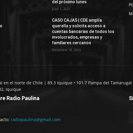
del próximo lunes
Po
Julio 1, 2021
M
CASO CAJAS | CDE amplía
jo
querella y solicita acceso a
cuentas bancarias de todos los
involucrados, empresas y
familiares cercanos
Diciembre 18, 2023
al en el norte de Chile | 89.3 Iquique • 101.7 Pampa del Tamarugal 
32, Iquique
re Radio Paulina
S
acto:
radiopaulina@gmail.com