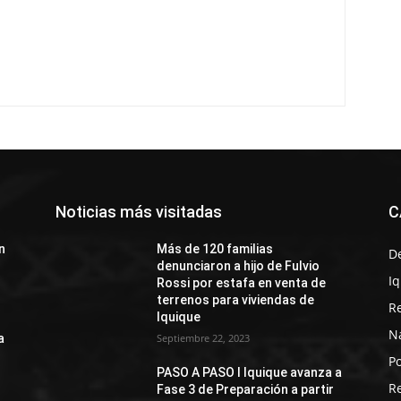
Noticias más visitadas
C
n
Más de 120 familias
D
denunciaron a hijo de Fulvio
I
Rossi por estafa en venta de
terrenos para viviendas de
R
Iquique
N
a
Septiembre 22, 2023
Po
PASO A PASO I Iquique avanza a
R
Fase 3 de Preparación a partir