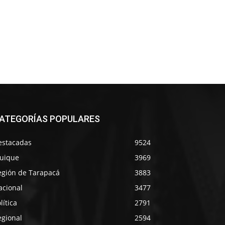
ATEGORÍAS POPULARES
estacadas
9524
quique
3969
egión de Tarapacá
3883
acional
3477
lítica
2791
egional
2594