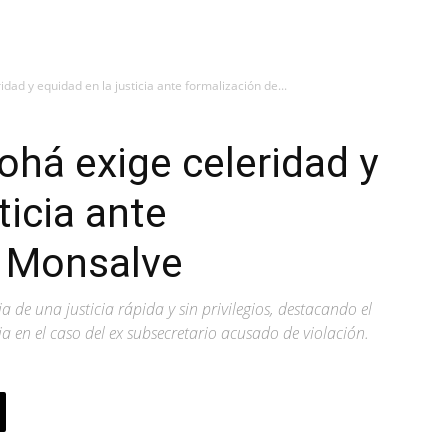
dad y equidad en la justicia ante formalización de...
ohá exige celeridad y
ticia ante
e Monsalve
 de una justicia rápida y sin privilegios, destacando el
 en el caso del ex subsecretario acusado de violación.