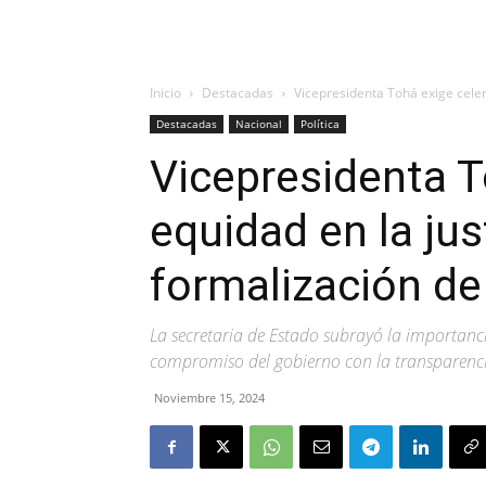
Inicio
Destacadas
Vicepresidenta Tohá exige celeri
Destacadas
Nacional
Política
Vicepresidenta T
equidad en la jus
formalización d
La secretaria de Estado subrayó la importancia
compromiso del gobierno con la transparencia
Noviembre 15, 2024