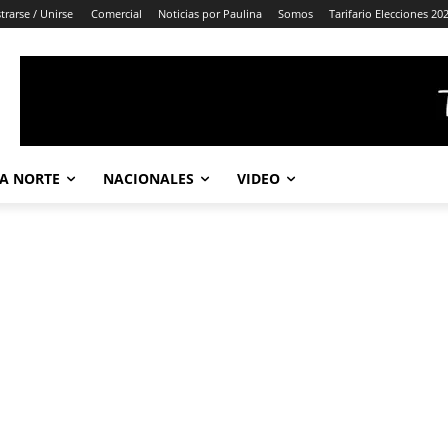
trarse / Unirse
Comercial
Noticias por Paulina
Somos
Tarifario Elecciones 20
A NORTE
NACIONALES
VIDEO