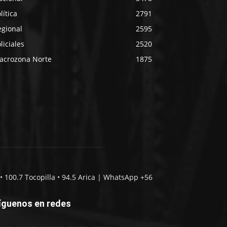
lítica
2791
egional
2595
liciales
2520
acrozona Norte
1875
• 100.7 Tocopilla • 94.5 Arica | WhatsApp +56
íguenos en redes