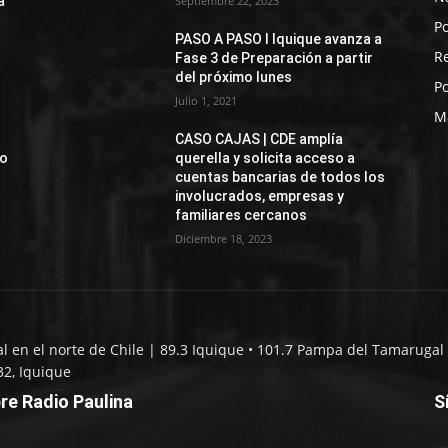
a
Septiembre 22, 2023
Po
PASO A PASO I Iquique avanza a
R
Fase 3 de Preparación a partir
del próximo lunes
Po
Julio 1, 2021
M
CASO CAJAS | CDE amplía
jo
querella y solicita acceso a
cuentas bancarias de todos los
involucrados, empresas y
familiares cercanos
Diciembre 18, 2023
al en el norte de Chile | 89.3 Iquique • 101.7 Pampa del Tamarugal 
32, Iquique
re Radio Paulina
S