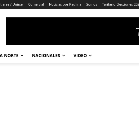
trarse / Unirse
Comercial
Noticias por Paulina
Somos
Tarifario Elecciones 20
A NORTE
NACIONALES
VIDEO