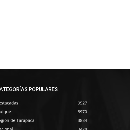
ATEGORÍAS POPULARES
estacadas
9527
quique
3970
egión de Tarapacá
3884
acional
3478