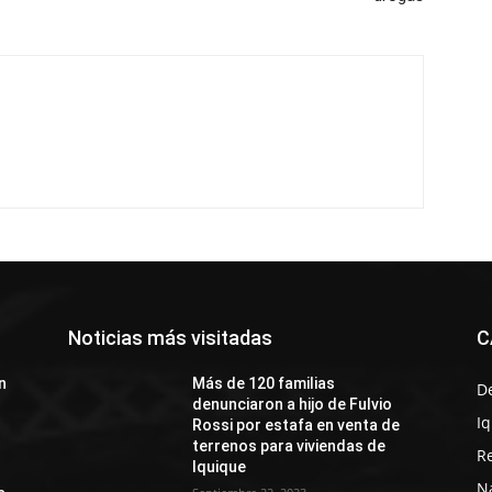
Noticias más visitadas
C
n
Más de 120 familias
D
denunciaron a hijo de Fulvio
I
Rossi por estafa en venta de
terrenos para viviendas de
R
Iquique
N