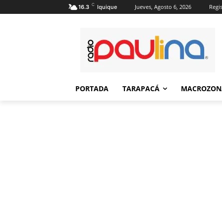
C
Jueves, Agosto 6, 2026
Regis
16.3
Iquique
PORTADA
TARAPACÁ
MACROZON