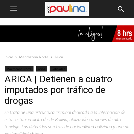
Inicio
Macrozona Norte
Arica
Macrozona Norte
Arica
Policiales
ARICA | Detienen a cuatro
imputados por tráfico de
drogas
Se trata de una estructura criminal dedicada a la internación de
esta sustancia ilícita desde Bolivia, utilizando camiones de alto
tonelaje. Los detenidos son tres de nacionalidad boliviana y uno de
nacionalidad chilena.