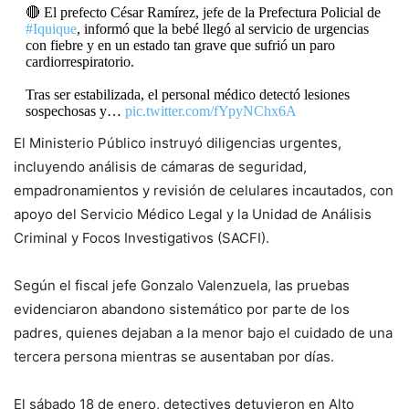
🔴 El prefecto César Ramírez, jefe de la Prefectura Policial de
#Iquique
, informó que la bebé llegó al servicio de urgencias
con fiebre y en un estado tan grave que sufrió un paro
cardiorrespiratorio.
Tras ser estabilizada, el personal médico detectó lesiones
sospechosas y…
pic.twitter.com/fYpyNChx6A
El Ministerio Público instruyó diligencias urgentes,
— RADIO PAULINA (@radiopaulina)
January 19, 2025
incluyendo análisis de cámaras de seguridad,
empadronamientos y revisión de celulares incautados, con
apoyo del Servicio Médico Legal y la Unidad de Análisis
Criminal y Focos Investigativos (SACFI).
Según el fiscal jefe Gonzalo Valenzuela, las pruebas
evidenciaron abandono sistemático por parte de los
padres, quienes dejaban a la menor bajo el cuidado de una
tercera persona mientras se ausentaban por días.
El sábado 18 de enero, detectives detuvieron en Alto