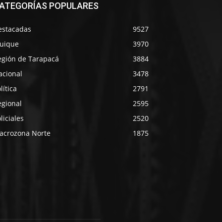
ATEGORÍAS POPULARES
estacadas
9527
quique
3970
egión de Tarapacá
3884
acional
3478
lítica
2791
egional
2595
liciales
2520
acrozona Norte
1875