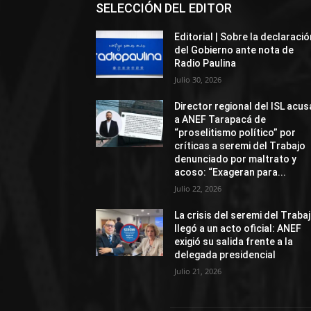
SELECCIÓN DEL EDITOR
Editorial | Sobre la declaració
del Gobierno ante nota de
Radio Paulina
Julio 30, 2026
Director regional del ISL acus
a ANEF Tarapacá de
“proselitismo político” por
críticas a seremi del Trabajo
denunciado por maltrato y
acoso: “Exageran para...
Julio 22, 2026
La crisis del seremi del Traba
llegó a un acto oficial: ANEF
exigió su salida frente a la
delegada presidencial
Julio 21, 2026