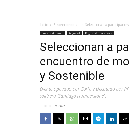
Inicio
Emprendedores
Seleccionan a participante
Emprendedores
Regional
Región de Tarapacá
Seleccionan a pa
encuentro de mo
y Sostenible
Evento apoyado por Corfo y ejecutado por RFD,
salitrera “Santiago Humberstone”.
Febrero 19, 2025