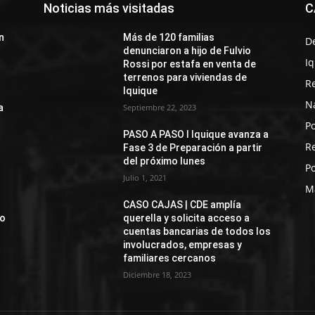
Noticias más visitadas
C
n
Más de 120 familias
D
denunciaron a hijo de Fulvio
I
Rossi por estafa en venta de
terrenos para viviendas de
R
Iquique
N
a
Septiembre 22, 2023
Po
PASO A PASO I Iquique avanza a
R
Fase 3 de Preparación a partir
del próximo lunes
Po
Julio 1, 2021
M
CASO CAJAS | CDE amplía
jo
querella y solicita acceso a
cuentas bancarias de todos los
involucrados, empresas y
familiares cercanos
Diciembre 18, 2023