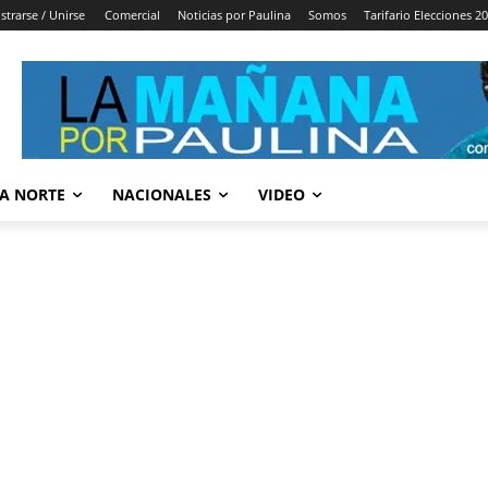
strarse / Unirse
Comercial
Noticias por Paulina
Somos
Tarifario Elecciones 2
A NORTE
NACIONALES
VIDEO