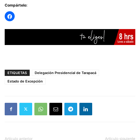
— Delegación Presidencial Regional de Tarapacá
Compártelo:
(@DPRTarapaca)
February 27, 2025
ETIQUETAS
Delegación Presidencial de Tarapacá
Estado de Excepción
Artículo anterior
Artículo siguiente