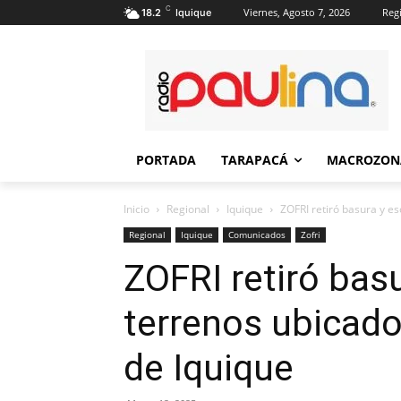
C
Viernes, Agosto 7, 2026
Regi
18.2
Iquique
PORTADA
TARAPACÁ
MACROZON
Inicio
Regional
Iquique
ZOFRI retiró basura y e
Regional
Iquique
Comunicados
Zofri
ZOFRI retiró bas
terrenos ubicado
de Iquique