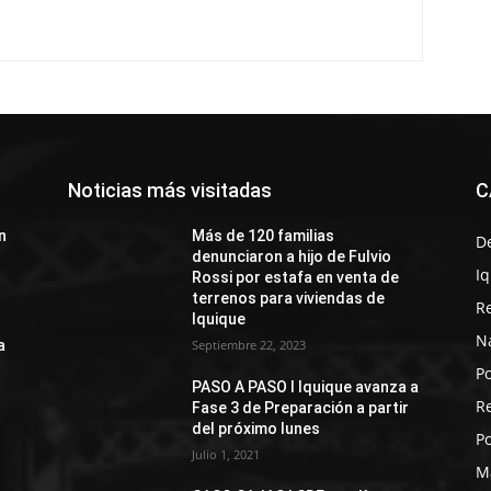
Noticias más visitadas
C
n
Más de 120 familias
D
denunciaron a hijo de Fulvio
I
Rossi por estafa en venta de
terrenos para viviendas de
R
Iquique
N
a
Septiembre 22, 2023
Po
PASO A PASO I Iquique avanza a
R
Fase 3 de Preparación a partir
del próximo lunes
Po
Julio 1, 2021
M