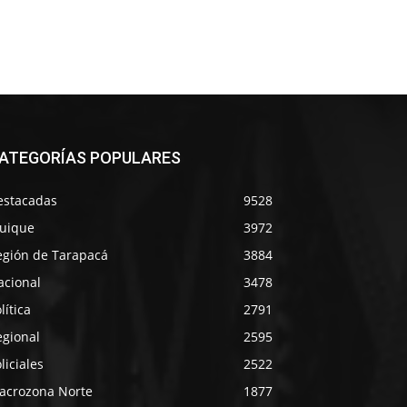
ATEGORÍAS POPULARES
estacadas
9528
quique
3972
egión de Tarapacá
3884
acional
3478
lítica
2791
egional
2595
liciales
2522
acrozona Norte
1877