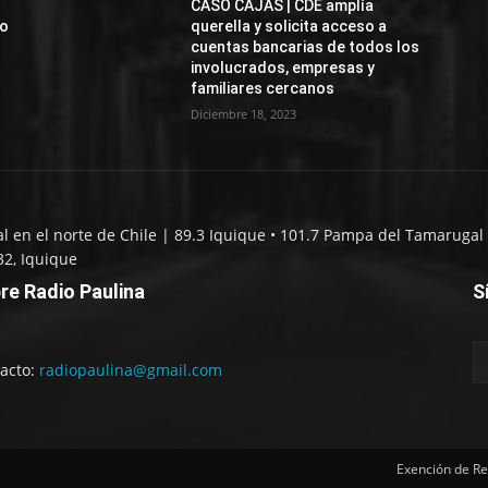
CASO CAJAS | CDE amplía
jo
querella y solicita acceso a
cuentas bancarias de todos los
involucrados, empresas y
familiares cercanos
Diciembre 18, 2023
al en el norte de Chile | 89.3 Iquique • 101.7 Pampa del Tamarugal 
32, Iquique
re Radio Paulina
S
acto:
radiopaulina@gmail.com
Exención de Re