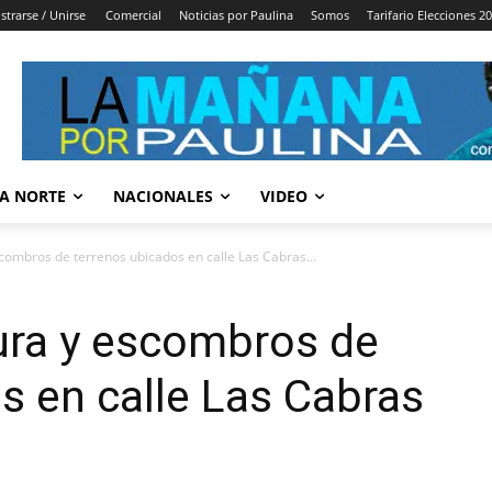
strarse / Unirse
Comercial
Noticias por Paulina
Somos
Tarifario Elecciones 2
A NORTE
NACIONALES
VIDEO
scombros de terrenos ubicados en calle Las Cabras...
ura y escombros de
s en calle Las Cabras