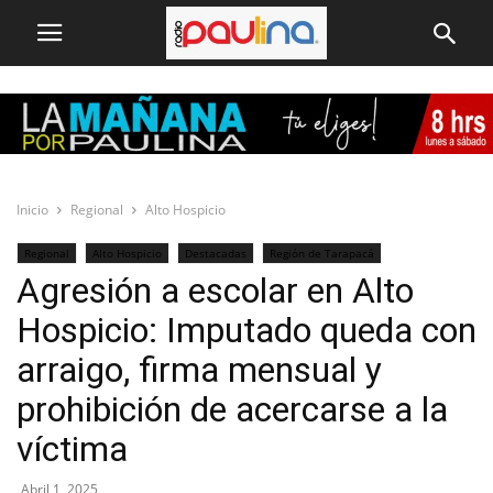
Inicio
Regional
Alto Hospicio
Regional
Alto Hospicio
Destacadas
Región de Tarapacá
Agresión a escolar en Alto
Hospicio: Imputado queda con
arraigo, firma mensual y
prohibición de acercarse a la
víctima
Abril 1, 2025