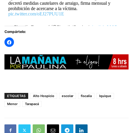
decretó medidas cautelares de arraigo, firma mensual y
prohibición de acercarse a la víctima.
pic.twitter.com/oEJ27PUU1E
— Fiscalía Tarapacá (@FiscaliaIRegion)
April 1, 2025
Compártelo:
ETIQUETAS
Alto Hospicio
escolar
fiscalía
Iquique
Menor
Tarapacá