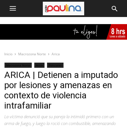
Inicio
Macrozona Norte
Arica
Macrozona Norte
Arica
Policiales
ARICA | Detienen a imputado
por lesiones y amenazas en
contexto de violencia
intrafamiliar
La víctima denunció que su pareja la intimidó primero con un
arma de fuego, y luego la roció con combustible, amenazando