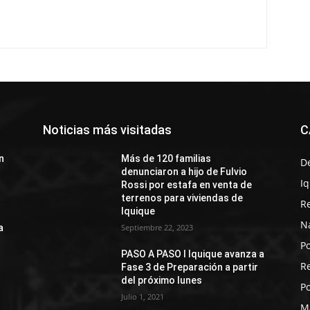
Noticias más visitadas
C
n
Más de 120 familias
D
denunciaron a hijo de Fulvio
I
Rossi por estafa en venta de
terrenos para viviendas de
R
Iquique
N
a
Septiembre 22, 2023
Po
PASO A PASO I Iquique avanza a
R
Fase 3 de Preparación a partir
del próximo lunes
Po
Julio 1, 2021
M