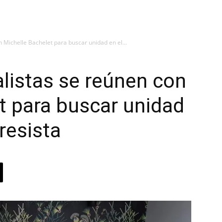
n Michelle Bachelet para buscar unidad en el...
alistas se reúnen con
t para buscar unidad
resista