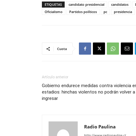
ETIQUETAS
candidato presidencial
candidatos
Oficialismo
Partidos políticos
pc
presidencia
Cuota
Artículo anterior
Gobierno endurece medidas contra violencia e
estadios: hinchas violentos no podrán volver a
ingresar
Radio Paulina
http://www.radiopaulina.cl