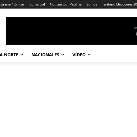
strarse / Unirse
Comercial
Noticias por Paulina
Somos
Tarifario Elecciones 2
A NORTE
NACIONALES
VIDEO