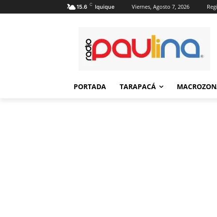
C
Viernes, Agosto 7, 2026
Regi
15.6
Iquique
PORTADA
TARAPACÁ
MACROZON