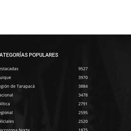
ATEGORÍAS POPULARES
estacadas
9527
quique
3970
egión de Tarapacá
3884
acional
3478
lítica
2791
egional
2595
liciales
2520
acrozona Norte
1875