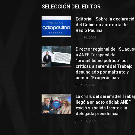
SELECCIÓN DEL EDITOR
Editorial | Sobre la declaració
del Gobierno ante nota de
Radio Paulina
Julio 30, 2026
Director regional del ISL acus
a ANEF Tarapacá de
“proselitismo político” por
críticas a seremi del Trabajo
denunciado por maltrato y
acoso: “Exageran para...
Julio 22, 2026
La crisis del seremi del Traba
llegó a un acto oficial: ANEF
exigió su salida frente a la
delegada presidencial
Julio 21, 2026