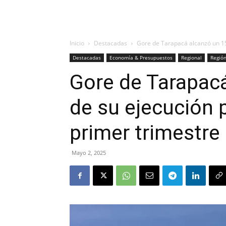
Inicio
Destacadas
Gore de Tarapacá alcanzó un 15
Destacadas
Economía & Presupuestos
Regional
Regió
Gore de Tarapac
de su ejecución 
primer trimestre
Mayo 2, 2025