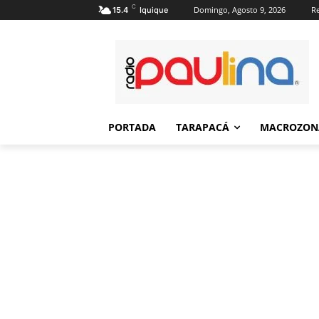
C
Domingo, Agosto 9, 2026
Re
15.4
Iquique
PORTADA
TARAPACÁ
MACROZON