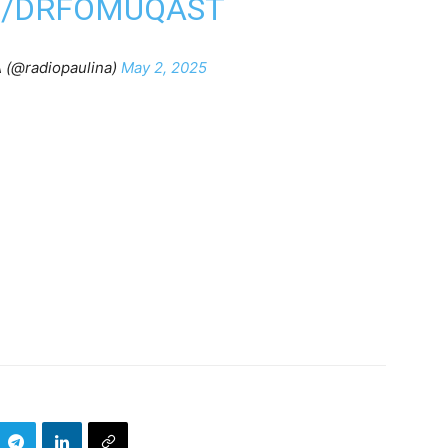
M/DRFOMUQAST
(@radiopaulina)
May 2, 2025