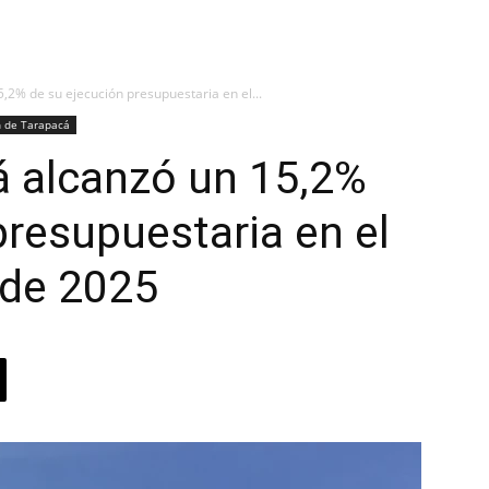
,2% de su ejecución presupuestaria en el...
n de Tarapacá
á alcanzó un 15,2%
presupuestaria en el
 de 2025