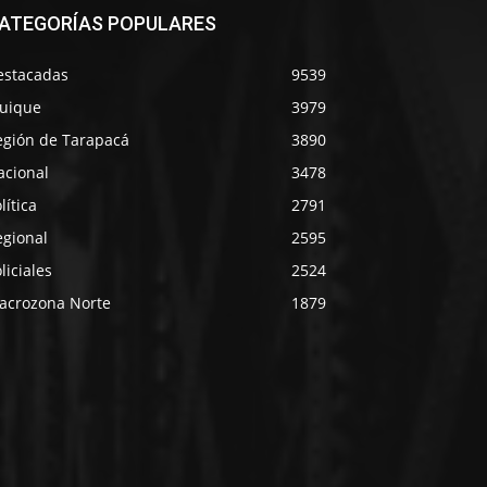
ATEGORÍAS POPULARES
estacadas
9539
quique
3979
egión de Tarapacá
3890
acional
3478
lítica
2791
egional
2595
liciales
2524
acrozona Norte
1879