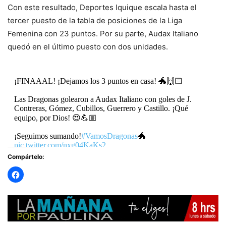
Con este resultado, Deportes Iquique escala hasta el
tercer puesto de la tabla de posiciones de la Liga
Femenina con 23 puntos. Por su parte, Audax Italiano
quedó en el último puesto con dos unidades.
¡FINAAAL! ¡Dejamos los 3 puntos en casa! 🐲🙌🏻
Las Dragonas golearon a Audax Italiano con goles de J.
Contreras, Gómez, Cubillos, Guerrero y Castillo. ¡Qué
equipo, por Dios! 😍💪🏼
¡Seguimos sumando!
#VamosDragonas
🐲
pic.twitter.com/nxg04KaKs2
Compártelo:
— Deportes Iquique (@ClubDIquique)
May 10, 2025