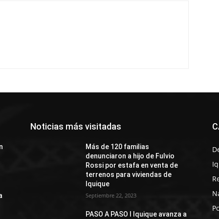
Noticias más visitadas
C
n
Más de 120 familias
D
denunciaron a hijo de Fulvio
I
Rossi por estafa en venta de
terrenos para viviendas de
R
Iquique
N
a
Septiembre 22, 2023
Po
PASO A PASO I Iquique avanza a