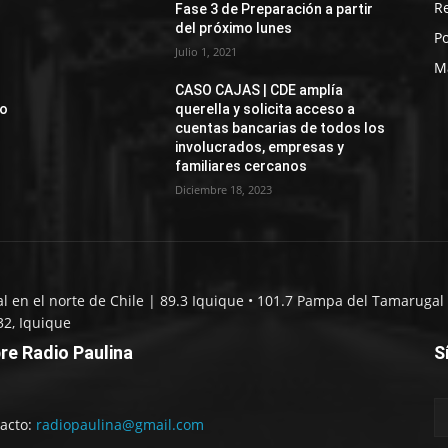
R
Fase 3 de Preparación a partir
del próximo lunes
Po
Julio 1, 2021
M
CASO CAJAS | CDE amplía
jo
querella y solicita acceso a
cuentas bancarias de todos los
involucrados, empresas y
familiares cercanos
Diciembre 18, 2023
al en el norte de Chile | 89.3 Iquique • 101.7 Pampa del Tamarugal 
32, Iquique
re Radio Paulina
S
acto:
radiopaulina@gmail.com