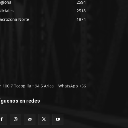
egional
2594
liciales
2518
acrozona Norte
1874
• 100.7 Tocopilla • 94.5 Arica | WhatsApp +56
íguenos en redes