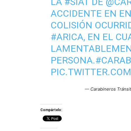
LA
#SIAT
DE
@CAR
ACCIDENTE EN EN
COLISIÓN OCURRI
#ARICA
, EN EL CU
LAMENTABLEMENT
PERSONA.
#CARAB
PIC.TWITTER.CO
— Carabineros Tránsi
Compártelo: