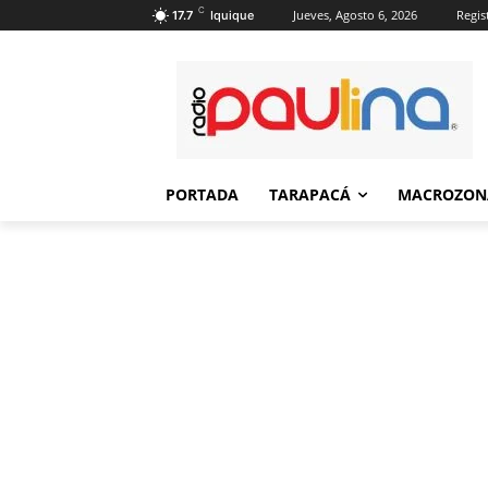
C
Jueves, Agosto 6, 2026
Regis
17.7
Iquique
PORTADA
TARAPACÁ
MACROZON