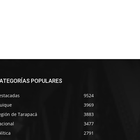
ATEGORÍAS POPULARES
estacadas
9524
quique
3969
egión de Tarapacá
3883
acional
3477
lítica
2791