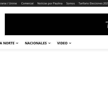
trarse / Unirse
Comercial
Noticias por Paulina
Somos
Tarifario Elecciones 202
A NORTE
NACIONALES
VIDEO