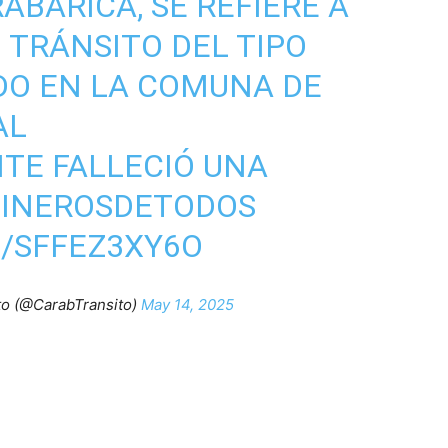
ABARICA
, SE REFIERE A
 TRÁNSITO DEL TIPO
DO EN LA COMUNA DE
AL
E FALLECIÓ UNA
INEROSDETODOS
M/SFFEZ3XY6O
to (@CarabTransito)
May 14, 2025